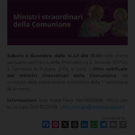
Sabato 6 dicembre
,
dalle 14.45 alle 17.00
nella chiesa
santuario dell’Opera della Provvidenza S. Antonio (OPSA)
a Sarmeola di Rubano (PD), si tiene il
ritiro spirituale
dei ministri straordinari della Comunione
nel
contesto della celebrazione eucaristica della 1ª settimana
di Avvento.
Informazioni
: suor Maria Ferro 340-1658898; Ufficio per
la Liturgia: 049-8226108,
ufficioliturgia@diocesipadova.it
condividi su
F
P
X
T
L
W
T
E
P
a
i
h
i
h
e
m
r