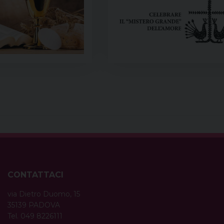
CONTATTACI
via Dietro Duomo, 15
35139 PADOVA
Tel. 049 8226111