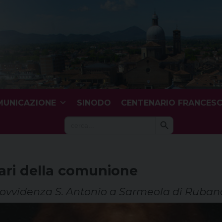
UNICAZIONE
SINODO
CENTENARIO FRANCES
Search Button
Search
for:
nari della comunione
rovvidenza S. Antonio a Sarmeola di Ruban