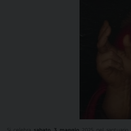
Si celebra
sabato 3 maggio
2025 nel santuario d