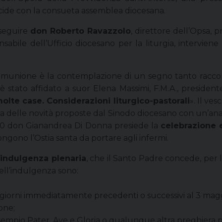
cide con la consueta assemblea diocesana.
 seguire
don Roberto Ravazzolo
, direttore dell’Opsa, p
sabile dell’Ufficio diocesano per la liturgia, interviene
la Comunione è la contemplazione di un segno tanto ra
è stato affidato a suor Elena Massimi, F.M.A., presidente
molte case. Considerazioni liturgico-pastorali
». Il ves
elle novità proposte dal Sinodo diocesano con un’anali
4.30 don Gianandrea Di Donna presiede la
celebrazione 
ongono l’Ostia santa da portare agli infermi.
indulgenza plenaria
, che il Santo Padre concede, per 
 dell’indulgenza sono:
 giorni immediatamente precedenti o successivi al 3 magg
one;
esempio Pater, Ave e Gloria o qualunque altra preghiera p