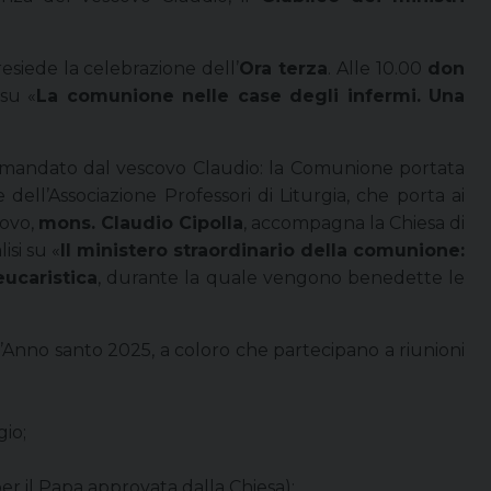
resiede la celebrazione dell’
Ora terza
. Alle 10.00
don
 su «
La comunione nelle case degli infermi. Una
ccomandato dal vescovo Claudio: la Comunione portata
 dell’Associazione Professori di Liturgia, che porta ai
covo,
mons. Claudio Cipolla
, accompagna la Chiesa di
si su «
Il ministero straordinario della comunione:
eucaristica
, durante la quale vengono benedette le
l’Anno santo 2025, a coloro che partecipano a riunioni
io;
er il Papa approvata dalla Chiesa);