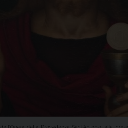
ell’Opera della Provvidenza Sant’Antonio, alla pres