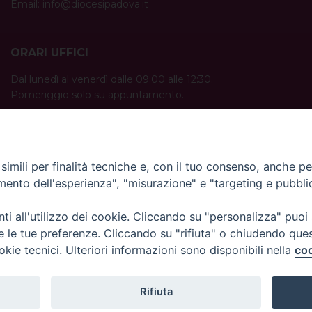
Email:
info@diocesipadova.it
ORARI UFFICI
Dal lunedì al venerdì dalle 09:00 alle 12:30.
Pomeriggio solo su appuntamento.
imili per finalità tecniche e, con il tuo consenso, anche per 
amento dell'esperienza", "misurazione" e "targeting e pubbli
i all'utilizzo dei cookie. Cliccando su "personalizza" puoi
re le tue preferenze. Cliccando su "rifiuta" o chiudendo que
okie tecnici. Ulteriori informazioni sono disponibili nella
coo
Rifiuta