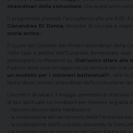
straordinari della comunione
, che quest’anno coin
Il programma prevede l’accoglienza alle ore 9.00. A
Gianandrea Di Donna
, docente di Liturgia e respon
storia antica
».
Il cuore del Giubileo dei Ministri straordinari del
nelle case a partire dall’Eucaristia domenicale: esso 
partecipanti la riflessione su «
Dall’unico altare alle 
Padova verso una consapevolezza sempre più matura d
un modello per i ministeri battesimali?
». Alle 1
teche dove i ministri straordinari della comunione rip
L’incontro di sabato 3 maggio permette di ottenere l’
di tipo spirituale. Le condizioni per ricevere la grazia
– l’ascolto devoto delle meditazioni;
– la celebrazione del sacramento della Penitenza nei
– la celebrazione dell’Eucaristia, ricevendo la Comuni
– la preghiera per le intenzioni del Santo Padre (ad 