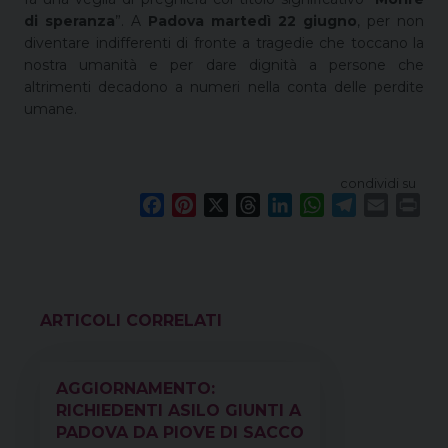
di speranza
”. A
Padova
martedì 22 giugno
, per non
diventare indifferenti di fronte a tragedie che toccano la
nostra umanità e per dare dignità a persone che
altrimenti decadono a numeri nella conta delle perdite
umane.
condividi su
F
P
X
T
L
W
T
E
P
a
i
h
i
h
e
m
r
c
n
r
n
a
l
a
i
e
t
e
k
t
e
i
n
b
e
a
e
s
g
l
t
o
r
d
d
A
r
VEDI ANCHE
o
e
s
I
p
a
k
s
n
p
m
AGGIORNAMENTO:
t
RICHIEDENTI ASILO GIUNTI A
PADOVA DA PIOVE DI SACCO