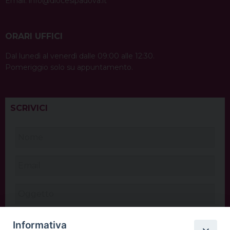
Email:
info@diocesipadova.it
ORARI UFFICI
Dal lunedì al venerdì dalle 09:00 alle 12:30.
Pomeriggio solo su appuntamento.
SCRIVICI
Informativa