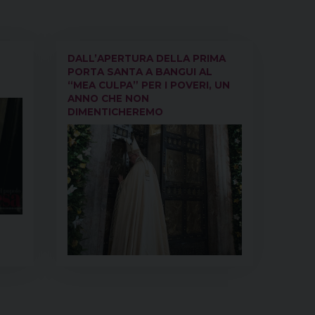
o
r
d
d
A
r
o
e
s
I
p
a
k
s
n
p
m
DALL’APERTURA DELLA PRIMA
t
PORTA SANTA A BANGUI AL
“MEA CULPA” PER I POVERI, UN
ANNO CHE NON
DIMENTICHEREMO