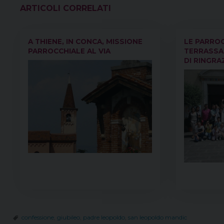
VEDI ANCHE
A THIENE, IN CONCA, MISSIONE
LE PARROC
PARROCCHIALE AL VIA
TERRASSA 
DI RINGR
confessione
,
giubileo
,
padre leopoldo
,
san leopoldo mandic