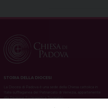
STORIA DELLA DIOCESI
La Diocesi di Padova è una sede della Chiesa cattolica in
Italia suffraganea del Patriarcato di Venezia, appartenente
alla Regione Ecclesiastica Triveneto.
È costituita da 454 parrocchie situate nelle province di