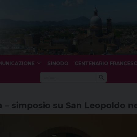
UNICAZIONE
SINODO
CENTENARIO FRANCES
Search Button
Search
for:
a – simposio su San Leopoldo ne