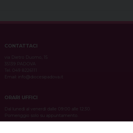
CONTATTACI
via Dietro Duomo, 15
35139 PADOVA
Tel. 049 8226111
Email:
info@diocesipadova.it
ORARI UFFICI
Dal lunedì al venerdì dalle 09:00 alle 12:30.
Pomeriggio solo su appuntamento.