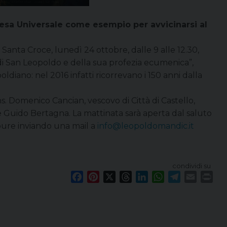
hiesa Universale come esempio per avvicinarsi al
Santa Croce, lunedì 24 ottobre, dalle 9 alle 12.30,
o di San Leopoldo e della sua profezia ecumenica”,
iano: nel 2016 infatti ricorrevano i 150 anni dalla
ons. Domenico Cancian, vescovo di Città di Castello,
re Guido Bertagna. La mattinata sarà aperta dal saluto
ppure inviando una mail a
info@leopoldomandic.it
condividi su
F
P
X
T
L
W
T
E
P
a
i
h
i
h
e
m
r
c
n
r
n
a
l
a
i
e
t
e
k
t
e
i
n
b
e
a
e
s
g
l
t