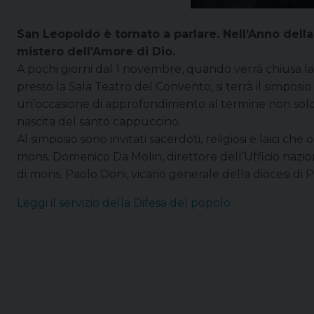
San Leopoldo è tornato a parlare. Nell’Anno dell
mistero dell’Amore di Dio.
A pochi giorni dal 1 novembre, quando verrà chiusa la 
presso la Sala Teatro del Convento, si terrà il simposi
un’occasione di approfondimento al termine non solo de
nascita del santo cappuccino.
Al simposio sono invitati sacerdoti, religiosi e laici c
mons. Domenico Da Molin, direttore dell’Ufficio nazion
di mons. Paolo Doni, vicario generale della diocesi d
Leggi il servizio della Difesa del popolo