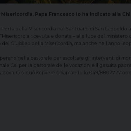
a Misericordia, Papa Francesco lo ha indicato alla C
Porta della Misericordia nel Santuario di San Leopoldo a 
o “Misericordia ricevuta e donata – alla luce del minister
l Giubileo della Misericordia, ma anche nell’anno leopold
he operano nella pastorale per ascoltare gli interventi di m
ale Cei per la pastorale delle vocazioni e il gesuita pad
i Padova. Ci si può iscrivere chiamando lo 049/8802727 o