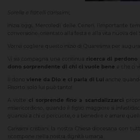
Sorelle e fratelli carissimi,
inizia oggi, Mercoledì delle Ceneri, l’importante 
conversione, orientato alla festa e alla vita nuova del
Vorrei cogliere questo inizio di Quaresima per augurar
Vi sia compagna una continua
ricerca di perdono
dono sorprendente di chi ci vuole bene
e che ci 
Il dono
viene da Dio e ci parla di Lui
anche quando c
Risorto: solo lui può tanto!
A volte
ci sorprende fino a scandalizzarci
propri
misericordioso, quando il figlio maggiore si infastid
guancia a chi ci percuote, o a benedire e amare quelli
Carissimi cristiani, la nostra Chiesa diocesana con tu
ricompone nella nostra dignità umana.