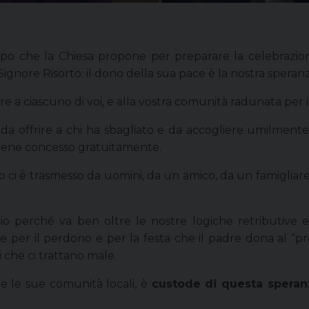
tempo che la Chiesa propone per preparare la celebrazi
 Signore Risorto: il dono della sua pace è la nostra speranz
e a ciascuno di voi, e alla vostra comunità radunata per i
: da offrire a chi ha sbagliato e da accogliere umilment
viene concesso gratuitamente.
i è trasmesso da uomini, da un amico, da un famigliare,
o perché va ben oltre le nostre logiche retributive e
isce per il perdono e per la festa che il padre dona al 
 che ci trattano male.
tte le sue comunità locali, è
custode di questa speran