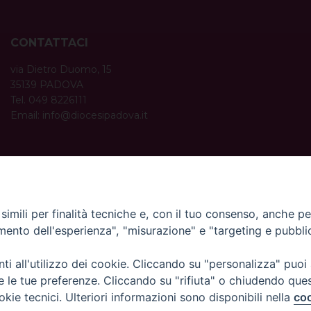
CONTATTACI
via Dietro Duomo, 15
35139 PADOVA
Tel. 049 8226111
Email:
info@diocesipadova.it
ORARI UFFICI
Dal lunedì al venerdì dalle 09:00 alle 12:30.
Pomeriggio solo su appuntamento.
imili per finalità tecniche e, con il tuo consenso, anche per 
amento dell'esperienza", "misurazione" e "targeting e pubbli
i all'utilizzo dei cookie. Cliccando su "personalizza" puoi
re le tue preferenze. Cliccando su "rifiuta" o chiudendo que
okie tecnici. Ulteriori informazioni sono disponibili nella
coo