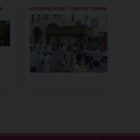
k
s
n
p
m
IL
SOLENNITÀ DEL CORPUS DOMINI
t