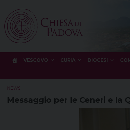
Skip
to
content
VESCOVO
CURIA
DIOCESI
COM
NEWS
Messaggio per le Ceneri e la