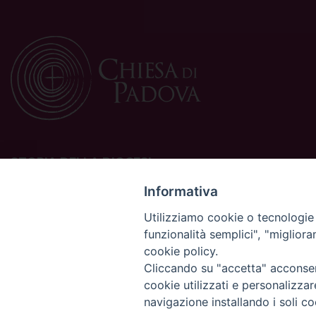
STORIA DELLA DIOCESI
La Diocesi di Padova è una sede della Chiesa cattolica in
Informativa
Italia suffraganea del Patriarcato di Venezia, appartenente
Utilizziamo cookie o tecnologie s
alla Regione Ecclesiastica Triveneto.
funzionalità semplici", "miglior
È costituita da 454 parrocchie situate nelle province di
cookie policy.
Padova, Vicenza, Venezia, Treviso, Belluno.
È retta dal vescovo Claudio Cipolla.
Cliccando su "accetta" acconsent
cookie utilizzati e personalizza
navigazione installando i soli co