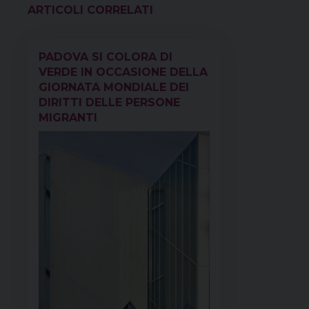
o
r
d
d
A
r
VEDI ANCHE
o
e
s
I
p
a
k
s
n
p
m
PADOVA SI COLORA DI
t
VERDE IN OCCASIONE DELLA
GIORNATA MONDIALE DEI
DIRITTI DELLE PERSONE
MIGRANTI