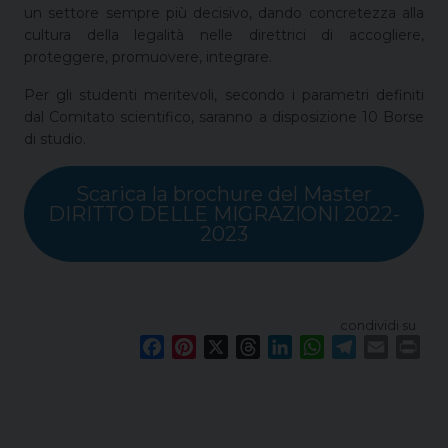
un settore sempre più decisivo, dando concretezza alla
cultura della legalità nelle direttrici di accogliere,
proteggere, promuovere, integrare.
Per gli studenti meritevoli, secondo i parametri definiti
dal Comitato scientifico, saranno a disposizione 10 Borse
di studio.
Scarica la brochure del Master
DIRITTO DELLE MIGRAZIONI 2022-
2023
condividi su
F
P
X
T
L
W
T
E
P
a
i
h
i
h
e
m
r
c
n
r
n
a
l
a
i
e
t
e
k
t
e
i
n
b
e
a
e
s
g
l
t