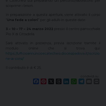
e Catechesi sta preparando un percorso/laboratorio per
scoprirne i tesori.
In preparazione a questa apertura, viene attivato il corso
“
Una fede a colori
” per gli adulti in queste date:
3 – 10 – 17 – 24 marzo 2022
presso il centro parrocchiale
Pio X di Cittadella.
Sarà attivato in presenza, previa iscrizione tramite il
modulo online che si trova qui:
https://ufficioannuncioecatechesi.diocesipadova.it/iscrizio
ne-ai-corsi/
Il contributo è di € 25.
condividi su
F
P
X
T
L
W
T
E
P
a
i
h
i
h
e
m
r
c
n
r
n
a
l
a
i
e
t
e
k
t
e
i
n
b
e
a
e
s
g
l
t