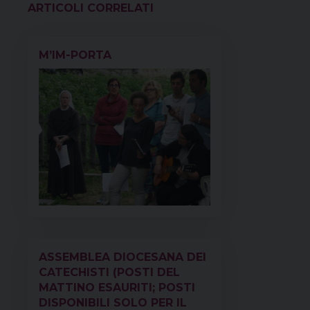
o
r
d
d
A
r
VEDI ANCHE
o
e
s
I
p
a
k
s
n
p
m
M’IM-PORTA
t
ASSEMBLEA DIOCESANA DEI
CATECHISTI (POSTI DEL
MATTINO ESAURITI; POSTI
DISPONIBILI SOLO PER IL