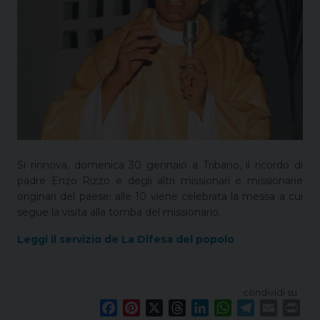
Si rinnova, domenica 30 gennaio a Tribano, il ricordo di
padre Enzo Rizzo e degli altri missionari e missionarie
originari del paese; alle 10 viene celebrata la messa a cui
segue la visita alla tomba del missionario.
Leggi il servizio de La Difesa del popolo
condividi su
F
P
X
T
L
W
T
E
P