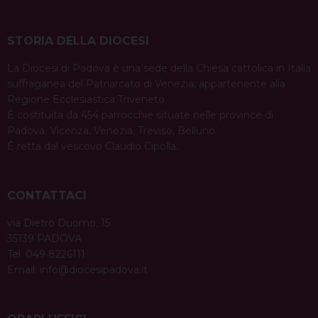
STORIA DELLA DIOCESI
La Diocesi di Padova è una sede della Chiesa cattolica in Italia
suffraganea del Patriarcato di Venezia, appartenente alla
Regione Ecclesiastica Triveneto.
È costituita da 454 parrocchie situate nelle province di
Padova, Vicenza, Venezia, Treviso, Belluno.
È retta dal vescovo Claudio Cipolla.
CONTATTACI
via Dietro Duomo, 15
35139 PADOVA
Tel. 049 8226111
Email:
info@diocesipadova.it