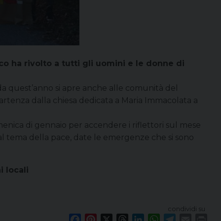
o ha rivolto a tutti gli uomini e le donne di
e da quest’anno si apre anche alle comunità del
partenza dalla chiesa dedicata a Maria Immacolata a
nica di gennaio per accendere i riflettori sul mese
 al tema della pace, date le emergenze che si sono
i locali
condividi su
F
P
X
T
L
W
T
E
P