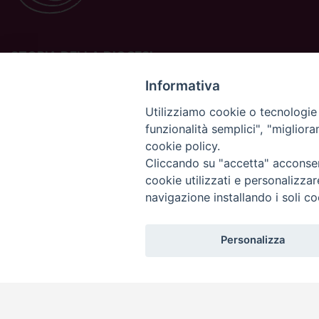
STORIA DELLA DIOCESI
La Diocesi di Padova è una sede della Chiesa cattolica in
Informativa
Italia suffraganea del Patriarcato di Venezia, appartenente
Utilizziamo cookie o tecnologie s
alla Regione Ecclesiastica Triveneto.
funzionalità semplici", "miglior
È costituita da 454 parrocchie situate nelle province di
cookie policy.
Padova, Vicenza, Venezia, Treviso, Belluno.
È retta dal vescovo Claudio Cipolla.
Cliccando su "accetta" acconsent
cookie utilizzati e personalizza
navigazione installando i soli co
Personalizza
Copyright©
ChiesadiPadova2022