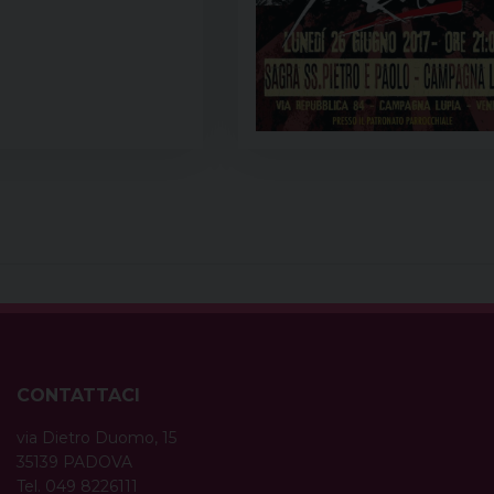
CONTATTACI
via Dietro Duomo, 15
35139 PADOVA
Tel. 049 8226111