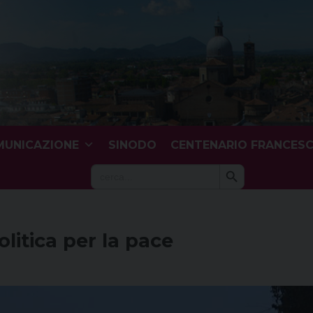
UNICAZIONE
SINODO
CENTENARIO FRANCES
Search Button
Search
for:
olitica per la pace