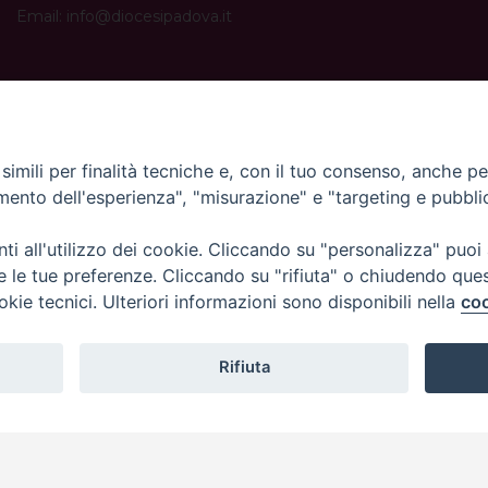
Email:
info@diocesipadova.it
ORARI UFFICI
Dal lunedì al venerdì dalle 09:00 alle 12:30.
Pomeriggio solo su appuntamento.
imili per finalità tecniche e, con il tuo consenso, anche per 
amento dell'esperienza", "misurazione" e "targeting e pubbli
i all'utilizzo dei cookie. Cliccando su "personalizza" puoi
re le tue preferenze. Cliccando su "rifiuta" o chiudendo que
okie tecnici. Ulteriori informazioni sono disponibili nella
coo
Rifiuta