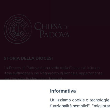
STORIA DELLA DIOCESI
La Diocesi di Padova è una sede della Chiesa cattolica in
Italia suffraganea del Patriarcato di Venezia, appartenente
alla Regione Ecclesiastica Triveneto.
È costituita da 454 parrocchie situate nelle province di
Padova, Vicenza, Venezia, Treviso, Belluno.
Informativa
È retta dal vescovo Claudio Cipolla.
Utilizziamo cookie o tecnologie s
funzionalità semplici", "miglior