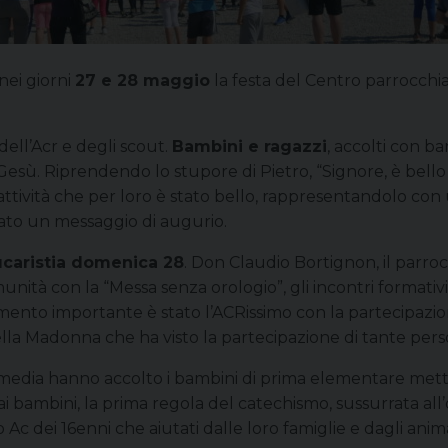
nei giorni
27 e 28 maggio
la festa del Centro parrocchi
dell’Acr e degli scout.
Bambini e ragazzi
, accolti con ba
 Gesù. Riprendendo lo stupore di Pietro, “Signore, è bello p
tività che per loro è stato bello, rappresentandolo con u
gato un messaggio di augurio.
Eucaristia domenica 28
. Don Claudio Bortignon, il parro
ità con la “Messa senza orologio”, gli incontri formativi 
nto importante è stato l’ACRissimo con la partecipazione
della Madonna che ha visto la partecipazione di tante pers
da media hanno accolto i bambini di prima elementare met
ai bambini, la prima regola del catechismo, sussurrata all’
Ac dei 16enni che aiutati dalle loro famiglie e dagli anima