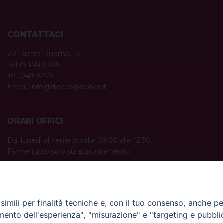
CONTATTACI
via Dietro Duomo, 15
35139 PADOVA
Tel. 049 8226111
Email:
info@diocesipadova.it
ORARI UFFICI
Dal lunedì al venerdì dalle 09:00 alle 12:30.
Pomeriggio solo su appuntamento.
imili per finalità tecniche e, con il tuo consenso, anche per 
amento dell'esperienza", "misurazione" e "targeting e pubbli