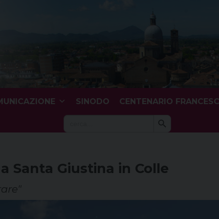
UNICAZIONE
SINODO
CENTENARIO FRANCES
Search Button
Search
for:
a Santa Giustina in Colle
rare"