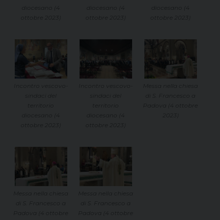
diocesano (4
diocesano (4
diocesano (4
ottobre 2023)
ottobre 2023)
ottobre 2023)
Incontro vescovo-
Incontro vescovo-
Messa nella chiesa
sindaci del
sindaci del
di S. Francesco a
territorio
territorio
Padova (4 ottobre
diocesano (4
diocesano (4
2023)
ottobre 2023)
ottobre 2023)
Messa nella chiesa
Messa nella chiesa
di S. Francesco a
di S. Francesco a
Padova (4 ottobre
Padova (4 ottobre