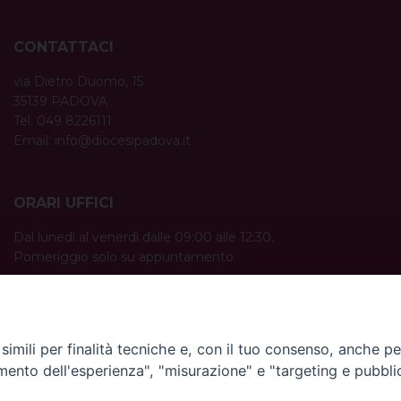
CONTATTACI
via Dietro Duomo, 15
35139 PADOVA
Tel. 049 8226111
Email:
info@diocesipadova.it
ORARI UFFICI
Dal lunedì al venerdì dalle 09:00 alle 12:30.
Pomeriggio solo su appuntamento.
imili per finalità tecniche e, con il tuo consenso, anche per 
amento dell'esperienza", "misurazione" e "targeting e pubbli