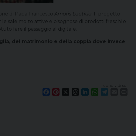
zione di Papa Francesco
Amoris Laetitia
. Il progetto
 le sale molto attive e bisognose di prodotti freschi o
to fare il passaggio al digitale.
amiglia, del matrimonio e della coppia dove invece
condividi su
F
P
X
T
L
W
T
E
P
a
i
h
i
h
e
m
r
c
n
r
n
a
l
a
i
e
t
e
k
t
e
i
n
b
e
a
e
s
g
l
t
o
r
d
d
A
r
o
e
s
I
p
a