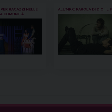
 PER RAGAZZI NELLE
ALL’MPX: PAROLA DI DIO, IL 
LA COMUNITÀ