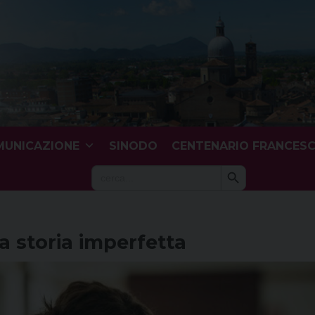
UNICAZIONE
SINODO
CENTENARIO FRANCES
Search Button
Search
for:
a storia imperfetta