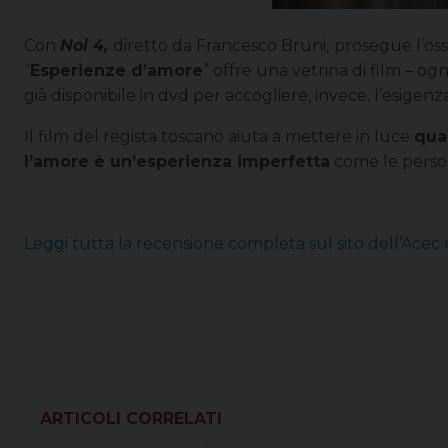
Con
Noi 4,
diretto da Francesco Bruni,
prosegue l’oss
“
Esperienze d’amore
” offre una vetrina di film – og
già disponibile in dvd per accogliere, invece, l’esigen
Il film del regista toscano aiuta a mettere in luce
quan
l’amore è un’esperienza imperfetta
come le person
Leggi tutta la recensione completa sul sito dell’Acec
VEDI ANCHE