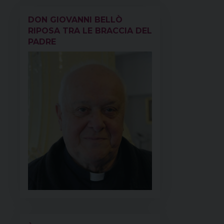
k
s
n
p
m
DON GIOVANNI BELLÒ
t
RIPOSA TRA LE BRACCIA DEL
PADRE