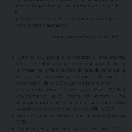
occorre frequentare gli insegnamenti di Gesù (…):
è
nella parola di Gesù che essa trova la sua fonte e
il suo continuo alimento».
(Speranza per tempi incerti, 55)
L’attività divulgativa e di docenza di don Andrea,
oltre che nell’accompagnamento ai luoghi biblici, si
è mossa nell’ambito biblico tra articoli, contributi a
miscellanee, recensioni, redazioni di riviste e
associazioni bibliche. Dei suoi testi ricordiamo:
Il caso dei deboli e dei forti. Rom. 14,1-15,13
nell’economia della lettera ai Romani. Una
esemplificazione di vita etica alla luce della
giustificazione per la fed
e, Analecta Biblica 208.
Paolo di Tarso: le lettere. Chiavi di lettura
(Carocci,
2016).
A che ora è la fine del mondo? I testi apocalittici