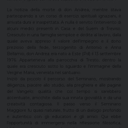
La notizia della morte di don Andrea, mentre stava
partecipando a un corso di esercizi spirituali ignaziani, è
arrivata dura e inaspettata. A nulla è servito l’intervento di
alcuni medici presenti in Casa e del Suem di Treviso.
Cresciuto in una famiglia semplice e dedita al lavoro, dalla
quale aveva appreso il valore dell’impegno e il dono
prezioso della fede, terzogenito di Antonio e Anna
Bellamio, don Andrea era nato a Este (Pd) il 13 settembre
1976. Apparteneva alla parrocchia di Tresto, dentro la
quale era cresciuto sotto lo sguardo e l’immagine della
Vergine Maria, venerata nel santuario.
Iniziò da piccolo il percorso del Seminario, mostrando
diligenza, piacere allo studio, alla preghiera e alle pagine
del Vangelo: qualità che col tempo si sarebbero
accentuate, arricchite dalla sua innata giovialità e da una
creatività contagiosa. Il passo verso il Seminario
Maggiore fu quasi naturale, frutto di un dialogo profondo
e autentico con gli educatori e gli amici. Qui ebbe
l’opportunità di immergersi nella riflessione filosofica,