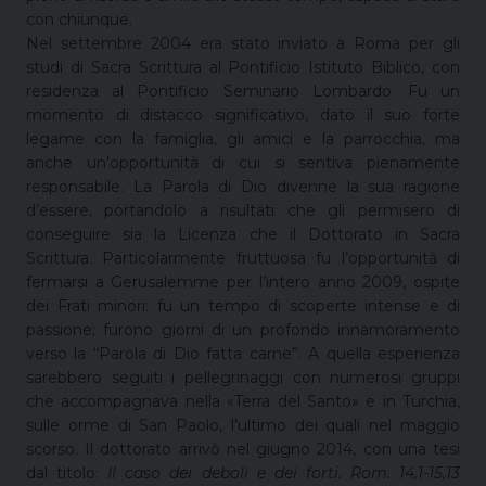
con chiunque.
Nel settembre 2004 era stato inviato a Roma per gli
studi di Sacra Scrittura al Pontificio Istituto Biblico, con
residenza al Pontificio Seminario Lombardo. Fu un
momento di distacco significativo, dato il suo forte
legame con la famiglia, gli amici e la parrocchia, ma
anche un’opportunità di cui si sentiva pienamente
responsabile. La Parola di Dio divenne la sua ragione
d’essere, portandolo a risultati che gli permisero di
conseguire sia la Licenza che il Dottorato in Sacra
Scrittura. Particolarmente fruttuosa fu l’opportunità di
fermarsi a Gerusalemme per l’intero anno 2009, ospite
dei Frati minori: fu un tempo di scoperte intense e di
passione; furono giorni di un profondo innamoramento
verso la “Parola di Dio fatta carne”. A quella esperienza
sarebbero seguiti i pellegrinaggi con numerosi gruppi
che accompagnava nella «Terra del Santo» e in Turchia,
sulle orme di San Paolo, l’ultimo dei quali nel maggio
scorso. Il dottorato arrivò nel giugno 2014, con una tesi
dal titolo:
Il caso dei deboli e dei forti. Rom. 14,1-15,13