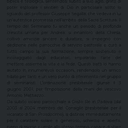
biblica e teologica, sentendosi subito a suo agio, grato di
poter esplorare i sentieri di Dio in particolare sotto lo
sguardo del professor Giuseppe Segalla, che vedeva in lui
un’autentica promessa nell’ambito della Sacra Scrittura. Il
tempo del Seminario fu anche un periodo di profonda
crescita umana per Andrea: si innamorò della Chiesa,
coltivò amicizie sincere e durature, si impegnò con
dedizione nelle parrocchie di servizio pastorale e curò a
tutto campo la sua formazione, sempre sostenuto e
incoraggiato dagli educatori, imparando l’arte del
mettere assieme la vita e la fede. Questi tratti lo hanno
aiutato in innumerevoli occasioni, rendendolo un amico
fidato per tanti e un vero punto di riferimento nel gruppo
di seminaristi. L’ordinazione presbiterale giunse il 3
giugno 2001, per l’imposizione della mani del vescovo
Antonio Mattiazzo.
Da subito vicario parrocchiale a Cristo Re in Padova (dal
2003 al 2004 membro del Consiglio presbiterale per il
vicariato di San Prosdocimo), si distinse immediatamente
per il carattere solare e generoso, schietto e aperto,
pieno di risorse e umile allo stesso tempo, capace di stare