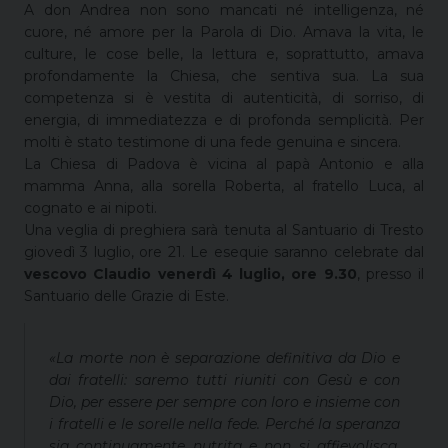
A don Andrea non sono mancati né intelligenza, né
cuore, né amore per la Parola di Dio. Amava la vita, le
culture, le cose belle, la lettura e, soprattutto, amava
profondamente la Chiesa, che sentiva sua. La sua
competenza si è vestita di autenticità, di sorriso, di
energia, di immediatezza e di profonda semplicità. Per
molti è stato testimone di una fede genuina e sincera.
La Chiesa di Padova è vicina al papà Antonio e alla
mamma Anna, alla sorella Roberta, al fratello Luca, al
cognato e ai nipoti.
Una veglia di preghiera sarà tenuta al Santuario di Tresto
giovedì 3 luglio, ore 21. Le esequie saranno celebrate dal
vescovo Claudio venerdì 4 luglio, ore 9.30
, presso il
Santuario delle Grazie di Este.
«La morte non è separazione definitiva da Dio e
dai fratelli: saremo tutti riuniti con Gesù e con
Dio, per essere per sempre con loro e insieme con
i fratelli e le sorelle nella fede. Perché la speranza
sia continuamente nutrita e non si affievolisca,