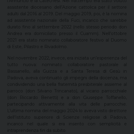
l’Annuncio e la Catechesi. Nel frattempo era stato voluto
assistente diocesano dell’Azione cattolica per il settore
adulti dal 2016 al 2019. Del maggio 2019, poi, è la nomina
ad assistente nazionale della Fuci, incarico che sarebbe
durato fino al settembre 2022 (nello stesso periodo don
Andrea era domiciliato presso il Cuamm). Nell’ottobre
2021 era stato nominato collaboratore festivo al Duomo
di Este, Pilastro e Rivadolmo.
Nel novembre 2022, invece, era iniziata un’esperienza del
tutto nuova: nominato collaboratore pastorale al
Bassanello, alla Guizza e a Santa Teresa di Gesù in
Padova, aveva continuato gli impegni della docenza, ma
condividendo una bella fraternità presbiterale assieme al
parroco (don Silvano Trincanato), al vicario parrocchiale
(don Riccardo Benetti) e a don Giuseppe Toffanello,
partecipando attivamente alla vita delle parrocchie.
L’ultima nomina del maggio 2024 lo aveva visto direttore
dell’Istituto superiore di Scienze religiose di Padova,
incarico nel quale si era inserito con semplicità e
intraprendenza fin da subito.