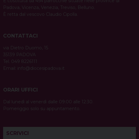
È costituita da 454 parrocchie situate nelle province di
Padova, Vicenza, Venezia, Treviso, Belluno.
È retta dal vescovo Claudio Cipolla.
CONTATTACI
via Dietro Duomo, 15
35139 PADOVA
Tel. 049 8226111
Email:
info@diocesipadova.it
ORARI UFFICI
Dal lunedì al venerdì dalle 09:00 alle 12:30.
Pomeriggio solo su appuntamento.
SCRIVICI