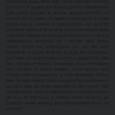
ammettere dubbi, forte delle 12mila interviste condotte
tra il 5 e il 15 giugno (ne abbiamo parlato diffusamente
nella prima puntata di questo approfondimento nel
numero del 19 luglio). Un aspetto interessante di quella
stessa ricerca, tuttavia, è rappresentato dal riscontro
pressochè unanime di come la convivenza forzata abbia
migliorato il dialogo tra coniugi, la relazione con i figli e la
collaborazione domestica tra i membri dello stesso
nucleo. Fattori che smentiscono voci non del tutto
fondate di un boom di divorzi a causa del Coronavirus,
con l’Italia che ricalcherebbe il sentiero già percorso dalla
Cina. Dai dati emergono comunque alcuni interrogativi
che meritano di essere indagati. Come questo virus
inciderà nella composizione e nelle dinamiche interne
delle famiglie italiane? Quali conseguenze constateremo
sul piano della già fragile denatalità di casa nostra? Figli,
coniugi, nonni: come si regolarizzeranno queste relazioni
alla luce di fatti nuovi e inattesi, come l’avvento del
cosidetto smart working (più correttamente lavoro da
remoto)?