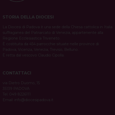
STORIA DELLA DIOCESI
La Diocesi di Padova è una sede della Chiesa cattolica in Italia
suffraganea del Patriarcato di Venezia, appartenente alla
Regione Ecclesiastica Triveneto.
È costituita da 454 parrocchie situate nelle province di
Padova, Vicenza, Venezia, Treviso, Belluno.
È retta dal vescovo Claudio Cipolla.
CONTATTACI
via Dietro Duomo, 15
35139 PADOVA
Tel. 049 8226111
Email:
info@diocesipadova.it