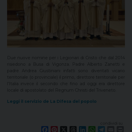
Due nuove nomine per i Legionari di Cristo che dal 2014
risiedono a Busa di Vigonza. Padre Alberto Zanetti e
padre Andrea Giustiniani infatti sono diventati vicario
territoriale (o provinciale) il primo, direttore territoriale per
l’Italia invece il secondo che fino ad oggi era direttore
locale di apostolato del Regnum Christi del Triveneto.
Leggi il servizio de La Difesa del popolo
condividi su
F
P
X
T
L
W
T
E
P