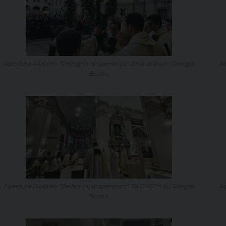
Apertura Giubileo “Pellegrini di speranza” 29.12.2024 (c) Giorgio
Ap
Boato
Apertura Giubileo “Pellegrini di speranza” 29.12.2024 (c) Giorgio
Ap
Boato