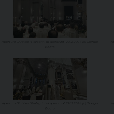
Apertura Giubileo “Pellegrini di speranza” 29.12.2024 (c) Giorgio
Ap
Boato
Apertura Giubileo “Pellegrini di speranza” 29.12.2024 (c) Giorgio
Ap
Boato