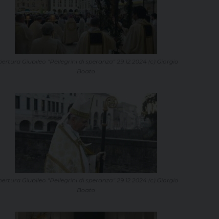
ertura Giubileo “Pellegrini di speranza” 29.12.2024 (c) Giorgio
Boato
ertura Giubileo “Pellegrini di speranza” 29.12.2024 (c) Giorgio
Boato