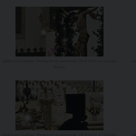
Apertura Giubileo “Pellegrini di speranza” 29.12.2024 (c) Giorgio
Ap
Boato
Apertura Giubileo “Pellegrini di speranza” 29.12.2024 (c) Giorgio
Ap