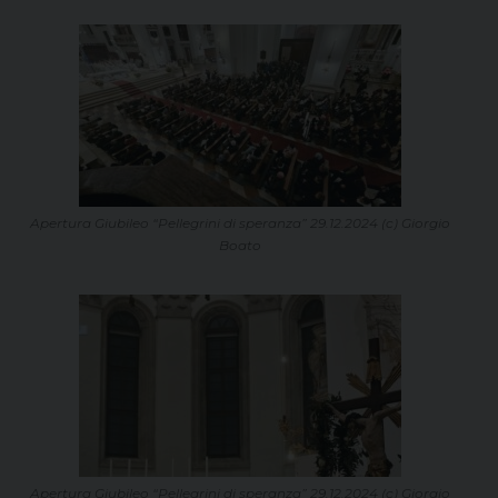
Apertura Giubileo “Pellegrini di speranza” 29.12.2024 (c) Giorgio
Boato
Apertura Giubileo “Pellegrini di speranza” 29.12.2024 (c) Giorgio