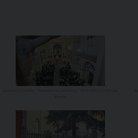
Apertura Giubileo “Pellegrini di speranza” 29.12.2024 (c) Giorgio
Ap
Boato