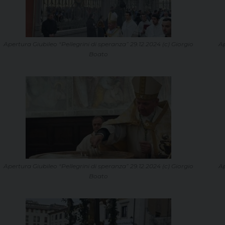
Apertura Giubileo “Pellegrini di speranza” 29.12.2024 (c) Giorgio
Ap
Boato
Apertura Giubileo “Pellegrini di speranza” 29.12.2024 (c) Giorgio
Ap
Boato