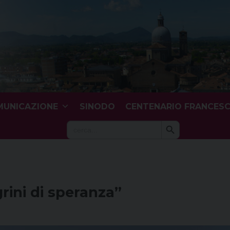
UNICAZIONE
SINODO
CENTENARIO FRANCES
Search Button
Search
for:
grini di speranza”