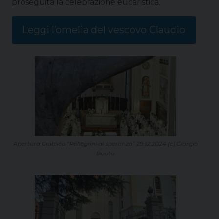
proseguita la celebrazione eucaristica.
Leggi l’omelia del vescovo Claudio
Apertura Giubileo “Pellegrini di speranza” 29.12.2024 (c) Giorgio
Boato