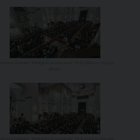
ertura Giubileo “Pellegrini di speranza” 29.12.2024 (c) Giorgio
Boato
ertura Giubileo “Pellegrini di speranza” 29.12.2024 (c) Giorgio