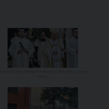
ertura Giubileo “Pellegrini di speranza” 29.12.2024 (c) Giorgio
Boato