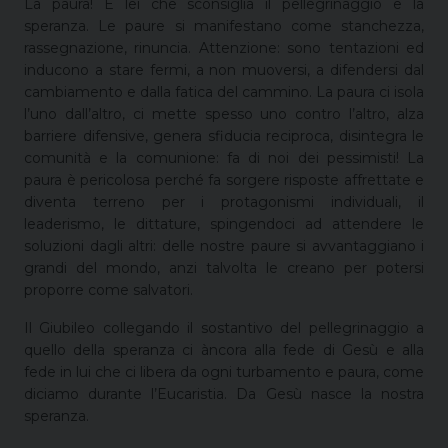
La paura! È lei che sconsiglia il pellegrinaggio e la
speranza. Le paure si manifestano come stanchezza,
rassegnazione, rinuncia. Attenzione: sono tentazioni ed
inducono a stare fermi, a non muoversi, a difendersi dal
cambiamento e dalla fatica del cammino. La paura ci isola
l’uno dall’altro, ci mette spesso uno contro l’altro, alza
barriere difensive, genera sfiducia reciproca, disintegra le
comunità e la comunione: fa di noi dei pessimisti! La
paura è pericolosa perché fa sorgere risposte affrettate e
diventa terreno per i protagonismi individuali, il
leaderismo, le dittature, spingendoci ad attendere le
soluzioni dagli altri: delle nostre paure si avvantaggiano i
grandi del mondo, anzi talvolta le creano per potersi
proporre come salvatori.
Il Giubileo collegando il sostantivo del pellegrinaggio a
quello della speranza ci àncora alla fede di Gesù e alla
fede in lui che ci libera da ogni turbamento e paura, come
diciamo durante l’Eucaristia. Da Gesù nasce la nostra
speranza.