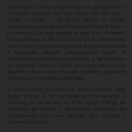
Constatiamo che il mondo intero vive un drammatico
momento: muoiono non solo soldati, non solo civili –
uomini e donne – ma anche bambini in numeri
inaccettabili a cause di guerre; ancora si muore di fame e
per mancanza di cure sanitarie di base; interi continenti
sono sempre più in difficoltà economica; nemmeno nelle
nostre società occidentali si riesce a debellare la violenza
e l’ingiustizia; abbiamo preoccupazioni legate al
cambiamento climatico, non riusciamo a far emergere
dai nostri figli il bello e il bene che hanno nel cuore; le
dinamiche economiche mondiali sembrano governare
incontrastate e dominare sulla politica.
In realtà i confini non sono veri: siamo tutti parte dello
stesso mondo e ne condividiamo fraternamente il
cammino ma qui dentro, tra di noi, siamo chiamati ad
accogliere dal Signore e far crescere sentimenti ed
atteggiamenti con i quali consolare, dare coraggio e
comunicare fiducia!