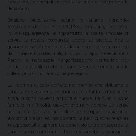
abbozzato percorsi di concretizzazione del nostro sinodo
diocesano.
Qualche piccolissimo segno lo stiamo ponendo:
l’elevazione della chiesa dell’OPSA a santuario, il progetto
“Vi sia uguaglianza” e soprattutto la scelta sinodale di
servire le nostre comunità, anche se piccole, fino a
quando esse stesse lo desidereranno. Il discernimento
dei ministeri battesimali, i piccoli gruppi fraterni della
Parola, la necessaria riorganizzazione territoriale per
rendere possibili collaborazioni e sinergie, sono le strade
sulle quali camminare come pellegrini.
Là, fuori da questo edificio, nel mondo che abitiamo ci
sono tante sofferenze e angosce, c’è tanta solitudine ed
ansia, ci sono povertà antiche e nuove. Là fuori ci sono
famiglie in difficoltà, giovani che non trovano un senso
per la loro vita, anziani soli e preoccupati, lavoratori e
lavoratrici precari ed insoddisfatti; là fuori ci sono relazioni
interpersonali e rapporti tra generi violenti e irrispettosi; ci
sono malati e sofferenti…
L’elenco sarebbe lunghissimo.