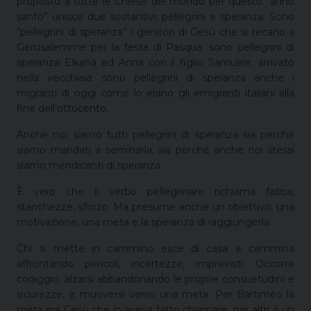
proposto a tutte le Chiese del mondo per questo “anno
santo” unisce due sostantivi: pellegrini e speranza. Sono
“pellegrini di speranza” i genitori di Gesù che si recano a
Gerusalemme per la festa di Pasqua; sono pellegrini di
speranza Elkanà ed Anna con il figlio Samuele, arrivato
nella vecchiaia; sono pellegrini di speranza anche i
migranti di oggi come lo erano gli emigranti italiani alla
fine dell’ottocento.
Anche noi siamo tutti pellegrini di speranza sia perché
siamo mandati a seminarla, sia perché anche noi stessi
siamo mendicanti di speranza.
È vero che il verbo pellegrinare richiama fatica,
stanchezze, sforzo. Ma presume anche un obiettivo, una
motivazione, una meta e la speranza di raggiungerla.
Chi si mette in cammino esce di casa e cammina
affrontando pericoli, incertezze, imprevisti. Occorre
coraggio, alzarsi abbandonando le proprie consuetudini e
sicurezze, e muoversi verso una meta. Per Bartimèo la
meta era Gesù che lo aveva fatto chiamare, per altri è un