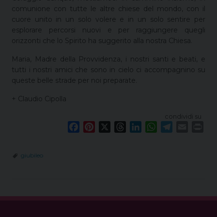
comunione con tutte le altre chiese del mondo, con il
cuore unito in un solo volere e in un solo sentire per
esplorare percorsi nuovi e per raggiungere quegli
orizzonti che lo Spirito ha suggerito alla nostra Chiesa.
Maria, Madre della Provvidenza, i nostri santi e beati, e
tutti i nostri amici che sono in cielo ci accompagnino su
queste belle strade per noi preparate.
+ Claudio Cipolla
condividi su
F
P
X
T
L
W
T
E
P
a
i
h
i
h
e
m
r
c
n
r
n
a
l
a
i
giubileo
e
t
e
k
t
e
i
n
b
e
a
e
s
g
l
t
o
r
d
d
A
r
o
e
s
I
p
a
k
s
n
p
m