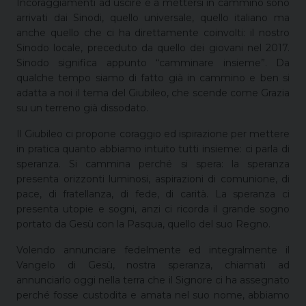
Incoraggiamenti ad uscire e a mettersi in cammino sono
arrivati dai Sinodi, quello universale, quello italiano ma
anche quello che ci ha direttamente coinvolti: il nostro
Sinodo locale, preceduto da quello dei giovani nel 2017.
Sinodo significa appunto “camminare insieme”. Da
qualche tempo siamo di fatto già in cammino e ben si
adatta a noi il tema del Giubileo, che scende come Grazia
su un terreno già dissodato.
Il Giubileo ci propone coraggio ed ispirazione per mettere
in pratica quanto abbiamo intuito tutti insieme: ci parla di
speranza. Si cammina perché si spera: la speranza
presenta orizzonti luminosi, aspirazioni di comunione, di
pace, di fratellanza, di fede, di carità. La speranza ci
presenta utopie e sogni, anzi ci ricorda il grande sogno
portato da Gesù con la Pasqua, quello del suo Regno.
Volendo annunciare fedelmente ed integralmente il
Vangelo di Gesù, nostra speranza, chiamati ad
annunciarlo oggi nella terra che il Signore ci ha assegnato
perché fosse custodita e amata nel suo nome, abbiamo