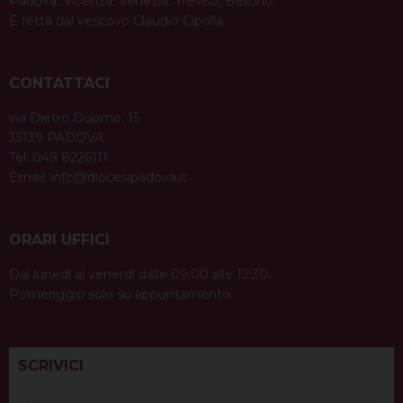
Padova, Vicenza, Venezia, Treviso, Belluno.
È retta dal vescovo Claudio Cipolla.
CONTATTACI
via Dietro Duomo, 15
35139 PADOVA
Tel. 049 8226111
Email:
info@diocesipadova.it
ORARI UFFICI
Dal lunedì al venerdì dalle 09:00 alle 12:30.
Pomeriggio solo su appuntamento.
SCRIVICI