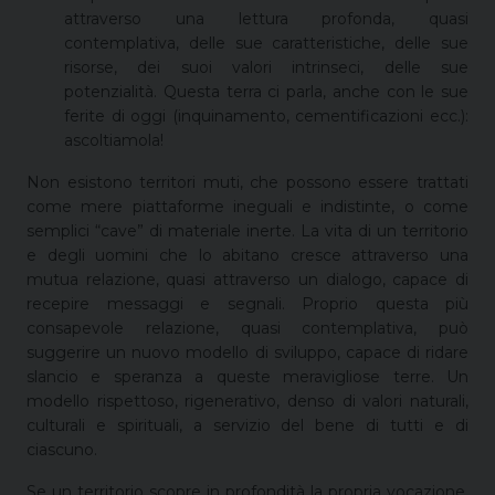
attraverso una lettura profonda, quasi
contemplativa, delle sue caratteristiche, delle sue
risorse, dei suoi valori intrinseci, delle sue
potenzialità. Questa terra ci parla, anche con le sue
ferite di oggi (inquinamento, cementificazioni ecc.):
ascoltiamola!
Non esistono territori muti, che possono essere trattati
come mere piattaforme ineguali e indistinte, o come
semplici “cave” di materiale inerte. La vita di un territorio
e degli uomini che lo abitano cresce attraverso una
mutua relazione, quasi attraverso un dialogo, capace di
recepire messaggi e segnali. Proprio questa più
consapevole relazione, quasi contemplativa, può
suggerire un nuovo modello di sviluppo, capace di ridare
slancio e speranza a queste meravigliose terre. Un
modello rispettoso, rigenerativo, denso di valori naturali,
culturali e spirituali, a servizio del bene di tutti e di
ciascuno.
Se un territorio scopre in profondità la propria vocazione,