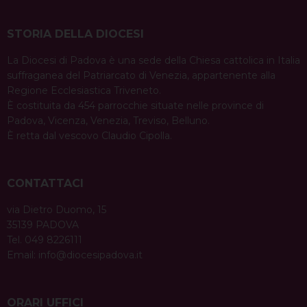
STORIA DELLA DIOCESI
La Diocesi di Padova è una sede della Chiesa cattolica in Italia
suffraganea del Patriarcato di Venezia, appartenente alla
Regione Ecclesiastica Triveneto.
È costituita da 454 parrocchie situate nelle province di
Padova, Vicenza, Venezia, Treviso, Belluno.
È retta dal vescovo Claudio Cipolla.
CONTATTACI
via Dietro Duomo, 15
35139 PADOVA
Tel. 049 8226111
Email:
info@diocesipadova.it
ORARI UFFICI