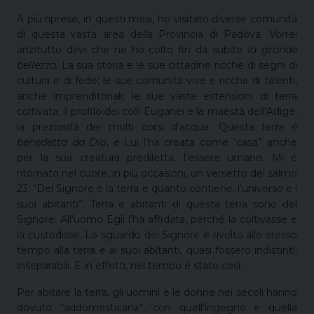
A più riprese, in questi mesi, ho visitato diverse comunità
di questa vasta area della Provincia di Padova. Vorrei
anzitutto dirvi che ne ho colto fin da subito
la grande
bellezza
. La sua storia e le sue cittadine ricche di segni di
cultura e di fede; le sue comunità vive e ricche di talenti,
anche imprenditoriali; le sue vaste estensioni di terra
coltivata; il profilo dei colli Euganei e la maestà dell’Adige;
la preziosità dei molti corsi d’acqua. Questa terra
è
benedetta da Dio
, e Lui l’ha creata come “casa” anche
per la sua creatura prediletta, l’essere umano. Mi è
ritornato nel cuore, in più occasioni, un versetto del salmo
23: “Del Signore è la terra e quanto contiene, l’universo e i
suoi abitanti”: Terra e abitanti di questa terra sono del
Signore. All’uomo Egli l’ha affidata, perché la coltivasse e
la custodisse. Lo sguardo del Signore è rivolto allo stesso
tempo alla terra e ai suoi abitanti, quasi fossero indistinti,
inseparabili. E in effetti, nel tempo è stato così.
Per abitare la terra, gli uomini e le donne nei secoli hanno
dovuto “addomesticarla”, con quell’ingegno e quella