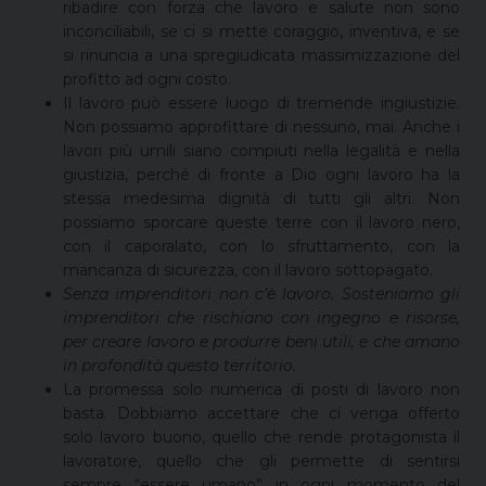
ribadire con forza che lavoro e salute non sono
inconciliabili, se ci si mette coraggio, inventiva, e se
si rinuncia a una spregiudicata massimizzazione del
profitto ad ogni costo.
Il lavoro può essere luogo di tremende ingiustizie.
Non possiamo approfittare di nessuno, mai. Anche i
lavori più umili siano compiuti nella legalità e nella
giustizia, perché di fronte a Dio ogni lavoro ha la
stessa medesima dignità di tutti gli altri. Non
possiamo sporcare queste terre con il lavoro nero,
con il caporalato, con lo sfruttamento, con la
mancanza di sicurezza, con il lavoro sottopagato.
Senza imprenditori non c’è lavoro. Sosteniamo gli
imprenditori che rischiano con ingegno e risorse,
per creare lavoro e produrre beni utili, e che amano
in profondità questo territorio.
La promessa solo numerica di posti di lavoro non
basta. Dobbiamo accettare che ci venga offerto
solo lavoro buono, quello che rende protagonista il
lavoratore, quello che gli permette di sentirsi
sempre “essere umano” in ogni momento del