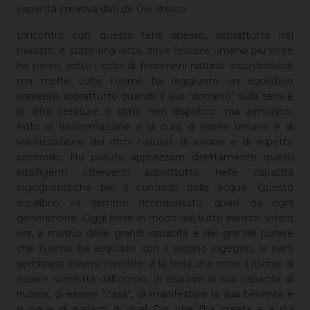
capacità creativa dati da Dio stesso.
L’incontro con questa terra spesso, soprattutto nel
passato, è stato una lotta, dove l’essere umano più volte
ha perso, sotto i colpi di fenomeni naturali incontrollabili;
ma molte volte l’uomo ha raggiunto un
equilibrio
sapiente
, soprattutto quando il suo “dominio” sulla terra e
le altre creature è stato non dispotico, ma armonico,
fatto di trasformazione e di cura, di opere umane e di
valorizzazione dei ritmi naturali, di azione e di rispetto
profondo. Ho potuto apprezzare direttamente questi
intelligenti interventi soprattutto nelle capacità
ingegneristiche per il controllo delle acque. Questo
equilibrio va sempre riconquistato, quasi da ogni
generazione. Oggi forse in modo del tutto inedito. Infatti
ora, a motivo delle grandi capacità e del grande potere
che l’uomo ha acquisito con il proprio ingegno, le parti
sembrano essersi invertite: è la terra che corre il rischio di
essere sconfitta dall’uomo, di esaurire la sua capacità di
nutrire, di essere “casa”, di manifestare la sua bellezza e
dunque di parlarci di quel Dio che l’ha creata e a cui