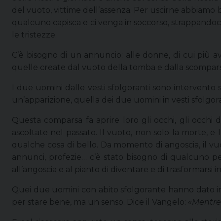
del vuoto, vittime dell’assenza. Per uscirne abbiamo b
qualcuno capisca e ci venga in soccorso, strappandoci
le tristezze.
C’è bisogno di un annuncio: alle donne, di cui più av
quelle create dal vuoto della tomba e dalla scomparsa
I due uomini dalle vesti sfolgoranti sono intervento s
un’apparizione, quella dei due uomini in vesti sfolgor
Questa comparsa fa aprire loro gli occhi, gli occhi d
ascoltate nel passato. Il vuoto, non solo la morte, e
qualche cosa di bello. Da momento di angoscia, il vuo
annunci, profezie… c’è stato bisogno di qualcuno p
all’angoscia e al pianto di diventare e di trasformarsi in
Quei due uomini con abito sfolgorante hanno dato ini
per stare bene, ma un senso. Dice il Vangelo:
«Mentre