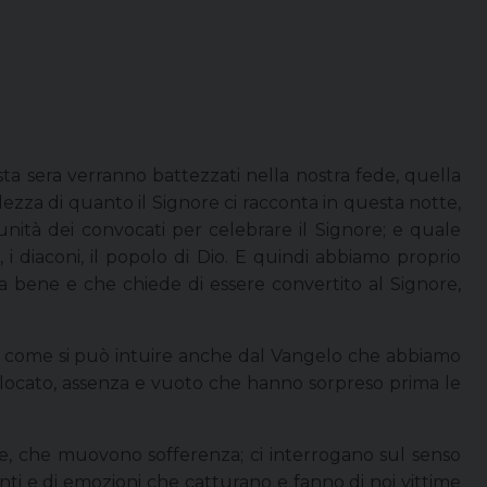
ta sera verranno battezzati nella nostra fede, quella
ezza di quanto il Signore ci racconta in questa notte,
unità dei convocati per celebrare il Signore; e quale
i diaconi, il popolo di Dio. E quindi abbiamo proprio
a bene e che chiede di essere convertito al Signore,
e, come si può intuire anche dal Vangelo che abbiamo
ollocato, assenza e vuoto che hanno sorpreso prima le
gie, che muovono sofferenza; ci interrogano sul senso
enti e di emozioni che catturano e fanno di noi vittime