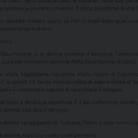
di Gesù: nella storia di Gesù di Nazaret, nelle sue parole,
e cercano, e cercano un senso. È stata questione di vita!
oto sarebbe rimasto vuoto; se non ci fosse stato quel vu
ini esemplari o di eroi.
otato.
a Risurrezione, e le donne portano il
kerigma
, l’annun
da Luca nel momento solenne della Risurrezione di Gesù,
: Maria Maddalena, Giovanna, Maria madre di Giacomo. F
”, e quindi c’è tanta intenzionalità di essere fedeli al
polo in missionario capace di raccontare il Vangelo.
rte di Gesù e della sua sepoltura. È il più sofferente, anch
le donne, così dice il Vangelo.
delle donne vaneggiamenti. Tuttavia, Pietro si alza: non ci c
 donne, sepolcro vuoto e teli per terra.