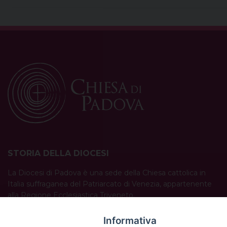
STORIA DELLA DIOCESI
La Diocesi di Padova è una sede della Chiesa cattolica in
Italia suffraganea del Patriarcato di Venezia, appartenente
alla Regione Ecclesiastica Triveneto.
È costituita da 454 parrocchie situate nelle province di
Padova, Vicenza, Venezia, Treviso, Belluno.
Informativa