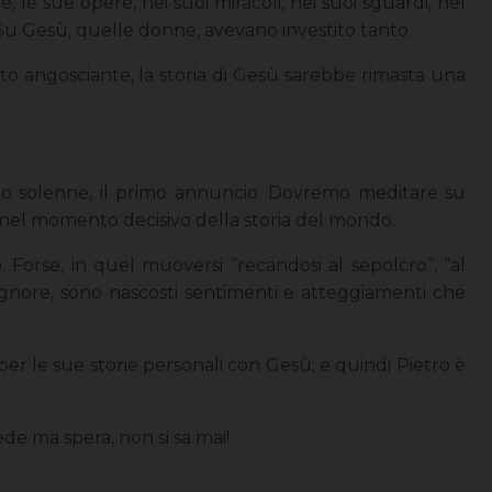
 le sue opere, nei suoi miracoli, nei suoi sguardi, nel
 Su Gesù, quelle donne, avevano investito tanto.
oto angosciante, la storia di Gesù sarebbe rimasta una
cio solenne, il primo annuncio. Dovremo meditare su
 nel momento decisivo della storia del mondo.
orse, in quel muoversi “recandosi al sepolcro”, “al
 Signore, sono nascosti sentimenti e atteggiamenti che
e per le sue storie personali con Gesù; e quindi Pietro è
rede ma spera, non si sa mai!