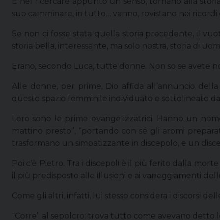
E nel ricercare appunto un senso, tornano alla storia 
suo camminare, in tutto… vanno, rovistano nei ricordi 
Se non ci fosse stata quella storia precedente, il vu
storia bella, interessante, ma solo nostra, storia di uom
Erano, secondo Luca, tutte donne. Non so se avete n
Alle donne, per prime, Dio affida all’annuncio dell
questo spazio femminile individuato e sottolineato 
Loro sono le prime evangelizzatrici. Hanno un nome
mattino presto”, “portando con sé gli aromi preparati
trasformano un simpatizzante in discepolo, e un disce
Poi c’è Pietro. Tra i discepoli è il più ferito dalla mo
il più predisposto alle illusioni e ai vaneggiamenti del
Come gli altri, infatti, lui stesso considera i discorsi 
“Corre” al sepolcro: trova tutto come avevano detto le