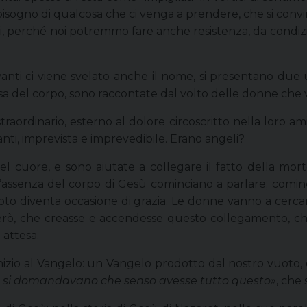
isogno di qualcosa che ci venga a prendere, che si convinca
, perché noi potremmo fare anche resistenza, da condizio
anti ci viene svelato anche il nome, si presentano due u
 del corpo, sono raccontate dal volto delle donne che vie
traordinario, esterno al dolore circoscritto nella loro ami
anti, imprevista e imprevedibile. Erano angeli?
el cuore, e sono aiutate a collegare il fatto della mort
 l’assenza del corpo di Gesù cominciano a parlare; cominc
to diventa occasione di grazia. Le donne vanno a cercare
erò, che creasse e accendesse questo collegamento, c
 attesa.
zio al Vangelo: un Vangelo prodotto dal nostro vuoto, c
 si domandavano che senso avesse tutto questo»
, che