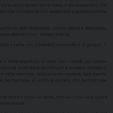
 a uscire; da soli non si riesce, e allora speriamo che
ni che rischiano di farci assaporare e gustare perfino
omini in abiti sfolgoranti. La loro paura e debolezza,
ne descritto così: chinato a terra.
cizia e nella loro solidarietà femminile e di gruppo. È
e e della sepoltura di Gesù con i ricordi, con parole
iano ad accendersi piccoli lumi e a essere riempiti di
 nella memoria, nella propria memoria, fatti, parole,
he permettesse al vuoto di parlare, che permettesse
he cerca e trova un senso, non solo una via di uscita
 senso avesse.