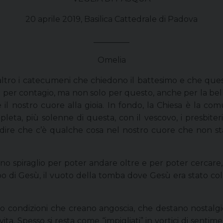
20 aprile 2019, Basilica Cattedrale di Padova
_________
Omelia
’altro i catecumeni che chiedono il battesimo e che ques
 per contagio, ma non solo per questo, anche per la bell
il nostro cuore alla gioia. In fondo, la Chiesa è la com
a, più solenne di questa, con il vescovo, i presbiteri, 
l dire che c’è qualche cosa nel nostro cuore che non st
o spiraglio per poter andare oltre e per poter cercar
rpo di Gesù, il vuoto della tomba dove Gesù era stato c
ono condizioni che creano angoscia, che destano nostal
ita. Spesso si resta come “impigliati” in vortici di sentim