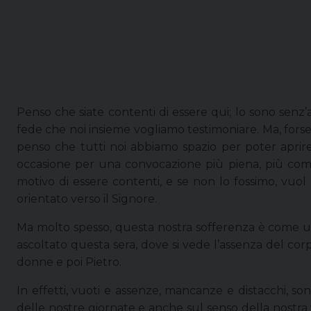
Penso che siate contenti di essere qui; lo sono senz
fede che noi insieme vogliamo testimoniare. Ma, forse
penso che tutti noi abbiamo spazio per poter aprire 
occasione per una convocazione più piena, più complet
motivo di essere contenti, e se non lo fossimo, vuo
orientato verso il Signore.
Ma molto spesso, questa nostra sofferenza è come un
ascoltato questa sera, dove si vede l’assenza del co
donne e poi Pietro.
In effetti, vuoti e assenze, mancanze e distacchi, s
delle nostre giornate e anche sul senso della nostra v