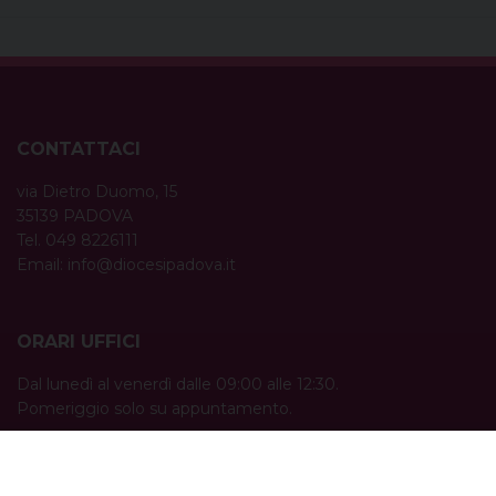
CONTATTACI
via Dietro Duomo, 15
35139 PADOVA
Tel. 049 8226111
Email:
info@diocesipadova.it
ORARI UFFICI
Dal lunedì al venerdì dalle 09:00 alle 12:30.
Pomeriggio solo su appuntamento.