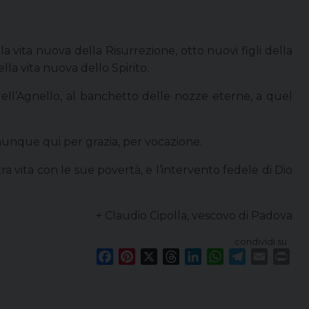
 vita nuova della Risurrezione, otto nuovi figli della
ella vita nuova dello Spirito.
na dell’Agnello, al banchetto delle nozze eterne, a quel
munque qui per grazia, per vocazione.
 vita con le sue povertà, e l’intervento fedele di Dio
+ Claudio Cipolla, vescovo di Padova
condividi su
F
P
X
T
L
W
T
E
P
a
i
h
i
h
e
m
r
c
n
r
n
a
l
a
i
e
t
e
k
t
e
i
n