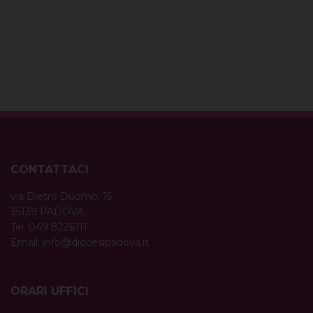
CONTATTACI
via Dietro Duomo, 15
35139 PADOVA
Tel. 049 8226111
Email:
info@diocesipadova.it
ORARI UFFICI