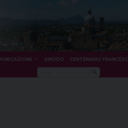
UNICAZIONE
SINODO
CENTENARIO FRANCES
Search Button
Search
for: