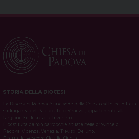
b
e
a
e
s
g
l
t
o
r
d
d
A
r
o
e
s
I
p
a
k
s
n
p
m
t
STORIA DELLA DIOCESI
La Diocesi di Padova è una sede della Chiesa cattolica in Italia
suffraganea del Patriarcato di Venezia, appartenente alla
Regione Ecclesiastica Triveneto.
È costituita da 454 parrocchie situate nelle province di
Padova, Vicenza, Venezia, Treviso, Belluno.
È retta dal vescovo Claudio Cipolla.