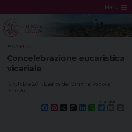
Skip
Menu
to
content
OMELIA
Concelebrazione eucaristica
vicariale
16 ottobre 2011, Basilica del Carmine, Padova
16-10-2011
condividi su
F
P
X
T
L
W
T
E
P
a
i
h
i
h
e
m
r
c
n
r
n
a
l
a
i
e
t
e
k
t
e
i
n