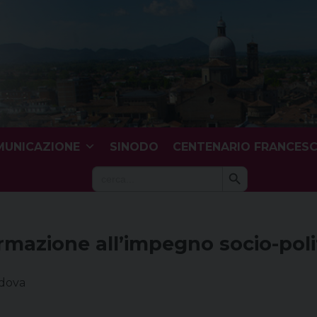
UNICAZIONE
SINODO
CENTENARIO FRANCES
Search Button
Search
for:
rmazione all’impegno socio-poli
adova