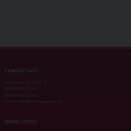
CONTATTACI
via Dietro Duomo, 15
35139 PADOVA
Tel. 049 8226111
Email:
info@diocesipadova.it
ORARI UFFICI