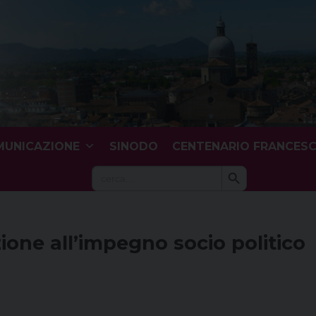
UNICAZIONE
SINODO
CENTENARIO FRANCES
Search Button
Search
for:
ione all’impegno socio politico