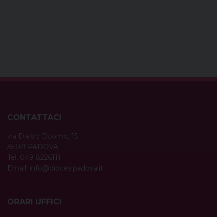
CONTATTACI
via Dietro Duomo, 15
35139 PADOVA
Tel. 049 8226111
Email:
info@diocesipadova.it
ORARI UFFICI