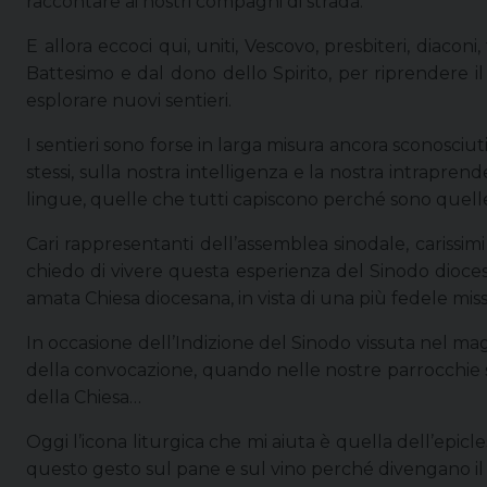
raccontare ai nostri compagni di strada.
E allora eccoci qui, uniti, Vescovo, presbiteri, diaconi,
Battesimo e dal dono dello Spirito, per riprendere il
esplorare nuovi sentieri.
I sentieri sono forse in larga misura ancora sconosciuti
stessi, sulla nostra intelligenza e la nostra intrapren
lingue, quelle che tutti capiscono perché sono quelle 
Cari rappresentanti dell’assemblea sinodale, carissimi 
chiedo di vivere questa esperienza del Sinodo dioc
amata Chiesa diocesana, in vista di una più fedele mis
In occasione dell’Indizione del Sinodo vissuta nel ma
della convocazione, quando nelle nostre parrocchie s
della Chiesa…
Oggi l’icona liturgica che mi aiuta è quella dell’epicle
questo gesto sul pane e sul vino perché divengano il c