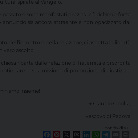
ultura ispirate al Vangelo.
passato si sono manifestati preziosi: ciò richiede forza
stro annuncio sia ancora attraente e non opacizzato dal
o dell’incontro e della relazione, ci aspetta la libertà
n vero ascolto.
hiesa riparta dalle relazione di fraternità e di sororità
ntinuare la sua missione di promozione di giustizia e
mminiamo insieme!
+ Claudio Cipolla,
vescovo di Padova
condividi su
F
P
X
T
L
W
T
E
P