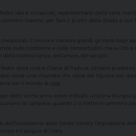
 fedeli laici e consacrati, rappresentanti delle varie realtà 
 cammino insieme, per fare il punto della strada e con la
, inesplorati. Il timore e tremore grandi, gli stessi degli a
denza,
sulla tradizione e sulle consuetudini
, ma su Dio e 
della testimonianza, dell’amore, del servizio.
fedeli della nostra Chiesa di Padova, carissimi presbiteri, 
esano come una chiamata che viene dal Signore per dar
sione per il mondo di oggi.
ggio dello scorso anno avevo indicato un’icona liturgica p
uonano le campane, quando ci si mette in cammino per co
si, dell’invocazione dello Spirito tramite l’imposizione del
orpo e il sangue di Cristo.