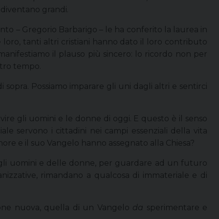
 diventano grandi.
to – Gregorio Barbarigo – le ha conferito la laurea in
loro, tanti altri cristiani hanno dato il loro contributo
e manifestiamo il plauso più sincero: lo ricordo non per
stro tempo.
sopra. Possiamo imparare gli uni dagli altri e sentirci
ire gli uomini e le donne di oggi. E questo è il senso
e servono i cittadini nei campi essenziali della vita
ignore e il suo Vangelo hanno assegnato alla Chiesa?
degli uomini e delle donne, per guardare ad un futuro
anizzative, rimandano a qualcosa di immateriale e di
sione nuova, quella di un Vangelo
da
sperimentare e