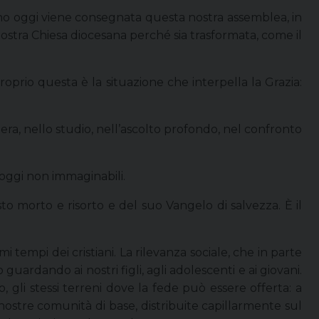
 vino oggi viene consegnata questa nostra assemblea, in
nostra Chiesa diocesana perché sia trasformata, come il
oprio questa è la situazione che interpella la Grazia:
iera, nello studio, nell’ascolto profondo, nel confronto
 oggi non immaginabili.
o morto e risorto e del suo Vangelo di salvezza. È il
 tempi dei cristiani. La rilevanza sociale, che in parte
rdando ai nostri figli, agli adolescenti e ai giovani.
 gli stessi terreni dove la fede può essere offerta: a
 nostre comunità di base, distribuite capillarmente sul