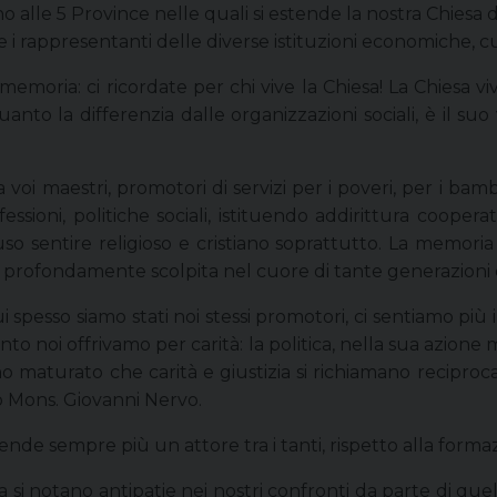
 alle 5 Province nelle quali si estende la nostra Chiesa 
 i rappresentanti delle diverse istituzioni economiche, cultu
moria: ci ricordate per chi vive la Chiesa! La Chiesa vi
uanto la differenzia dalle organizzazioni sociali, è il s
voi maestri, promotori di servizi per i poveri, per i bambi
ioni, politiche sociali, istituendo addirittura cooperati
fuso sentire religioso e cristiano soprattutto. La memoria
 profondamente scolpita nel cuore di tante generazioni 
ui spesso siamo stati noi stessi promotori, ci sentiamo più
to noi offrivamo per carità: la politica, nella sua azione
abbiamo maturato che carità e giustizia si richiamano recip
tro Mons. Giovanni Nervo.
 rende sempre più un attore tra i tanti, rispetto alla form
a si notano antipatie nei nostri confronti da parte di qu