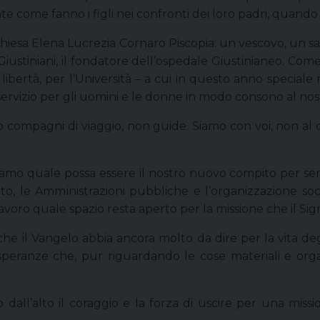
e come fanno i figli nei confronti dei loro padri, quando
Chiesa Elena Lucrezia Cornaro Piscopia: un vescovo, un san
Giustiniani, il fondatore dell’ospedale Giustinianeo. Come 
 la libertà, per l’Università – a cui in questo anno special
servizio per gli uomini e le donne in modo consono al no
 compagni di viaggio, non guide. Siamo con voi, non al di 
ediamo quale possa essere il nostro nuovo compito per serv
, le Amministrazioni pubbliche e l’organizzazione social
lavoro quale spazio resta aperto per la missione che il S
 che il Vangelo abbia ancora molto da dire per la vita 
speranze che, pur riguardando le cose materiali e org
dall’alto il coraggio e la forza di uscire per una mis