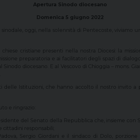
Apertura Sinodo diocesano
Domenica 5 giugno 2022
ea sinodale, oggi, nella solennità di Pentecoste, viviamo
e chiese cristiane presenti nella nostra Diocesi: la missi
one preparatoria e ai facilitatori degli spazi di dialog
al Sinodo diocesano. E al Vescovo di Chioggia – mons. Gi
.
delle Istituzioni, che hanno accolto il nostro invito a 
uto e ringrazio:
esidente del Senato della Repubblica che, insieme con S.E.
 cittadini responsabili;
Padova, Sergio Giordani e il sindaco di Dolo, porzione 