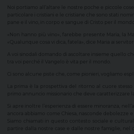
Noi portiamo all’altare le nostre poche e piccole cose
particolare i cristiani e le cristiane che sono stati 
pane e il vino, in corpo e sangue di Cristo per il mondo
«Non hanno più vino», farebbe presente Maria, la Madr
«Qualunque cosa vi dica, fatela», dice Maria ai servitori
A voi sinodali domando di ascoltare insieme quello che 
tra voi perché il Vangelo è vita per il mondo.
Ci sono alcune piste che, come pionieri, vogliamo espl
La prima è la prospettiva del ritorno al cuore stesso
primo annuncio missionario che deve caratterizzare la
Si apre inoltre l’esperienza di essere minoranza, nell’
ancora abbiamo come Chiesa, nasconde debolezze e frag
Siamo chiamati in questo contesto sociale e culturale
partire dalla nostre case e dalle nostre famiglie, nel