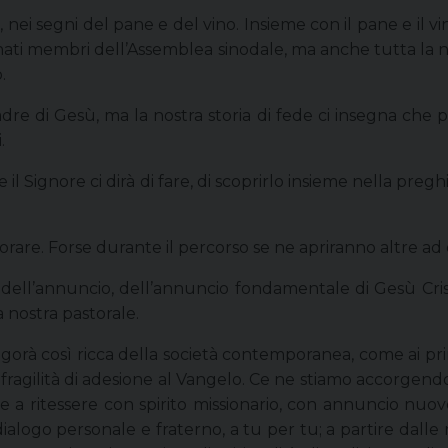
, nei segni del pane e del vino. Insieme con il pane e il
nominati membri dell’Assemblea sinodale, ma anche tutta la 
.
e di Gesù, ma la nostra storia di fede ci insegna che pr
.
il Signore ci dirà di fare, di scoprirlo insieme nella pregh
orare. Forse durante il percorso se ne apriranno altre ad
 dell’annuncio, dell’annuncio fondamentale di Gesù Crist
 nostra pastorale.
agorà così ricca della società contemporanea, come ai primi
ilità di adesione al Vangelo. Ce ne stiamo accorgendo gua
 a ritessere con spirito missionario, con annuncio nuovo,
 dialogo personale e fraterno, a tu per tu; a partire dalle