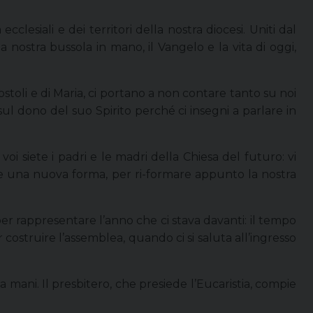
ecclesiali e dei territori della nostra diocesi. Uniti dal
 nostra bussola in mano, il Vangelo e la vita di oggi,
postoli e di Maria, ci portano a non contare tanto su noi
sul dono del suo Spirito perché ci insegni a parlare in
voi siete i padri e le madri della Chiesa del futuro: vi
e una nuova forma, per ri-formare appunto la nostra
er rappresentare l’anno che ci stava davanti: il tempo
struire l’assemblea, quando ci si saluta all’ingresso
la mani. Il presbitero, che presiede l’Eucaristia, compie