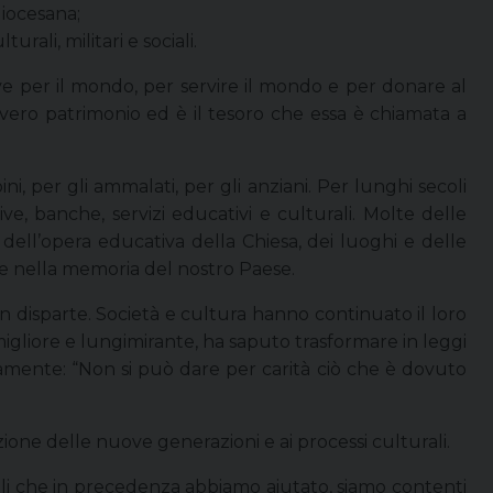
diocesana;
rali, militari e sociali.
ve per il mondo, per servire il mondo e per donare al
uo vero patrimonio ed è il tesoro che essa è chiamata a
ni, per gli ammalati, per gli anziani. Per lunghi secoli
ve, banche, servizi educativi e culturali. Molte delle
 dell’opera educativa della Chiesa, dei luoghi e delle
e nella memoria del nostro Paese.
 in disparte. Società e cultura hanno continuato il loro
 migliore e lungimirante, ha saputo trasformare in leggi
rocamente: “Non si può dare per carità ciò che è dovuto
azione delle nuove generazioni e ai processi culturali.
elli che in precedenza abbiamo aiutato, siamo contenti