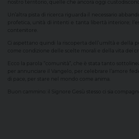
nostro territorio, quelle che ancora oggi custodiscono u
Un’altra pista di ricerca riguarda il necessario abband
profetica, unità di intenti e tanta libertà interiore;
contenitore.
Ci aspettano quindi la riscoperta dell’umiltà e della p
come condizione delle scelte morali e della vita dei c
Ecco la parola “comunità”, che è stata tanto sottolineat
per annunciare il Vangelo, per celebrare l’amore fede
di pace, per stare nel mondo come anima.
Buon cammino: il Signore Gesù stesso ci sia compagno d