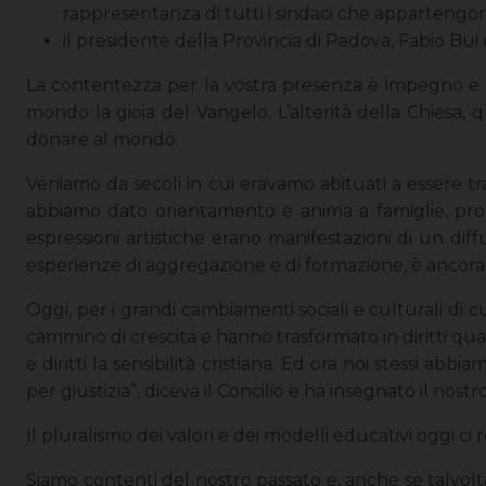
rappresentanza di tutti i sindaci che appartengono
il presidente della Provincia di Padova, Fabio Bui e
La contentezza per la vostra presenza è impegno e me
mondo la gioia del Vangelo. L’alterità della Chiesa, q
donare al mondo.
Veniamo da secoli in cui eravamo abituati a essere tra 
abbiamo dato orientamento e anima a famiglie, profess
espressioni artistiche erano manifestazioni di un dif
esperienze di aggregazione e di formazione, è ancora
Oggi, per i grandi cambiamenti sociali e culturali di c
cammino di crescita e hanno trasformato in diritti quan
e diritti la sensibilità cristiana. Ed ora noi stessi 
per giustizia”, diceva il Concilio e ha insegnato il nos
Il pluralismo dei valori e dei modelli educativi oggi ci
Siamo contenti del nostro passato e, anche se talvolt