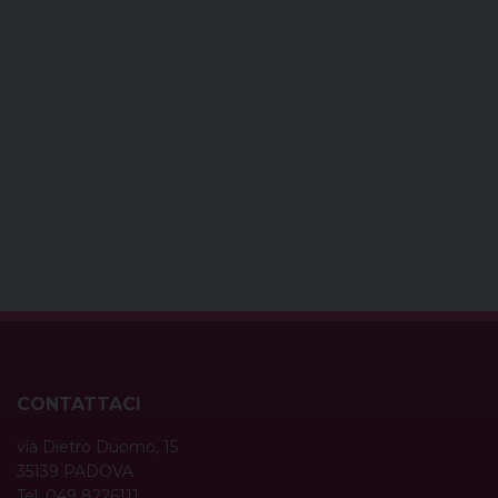
CONTATTACI
via Dietro Duomo, 15
35139 PADOVA
Tel. 049 8226111