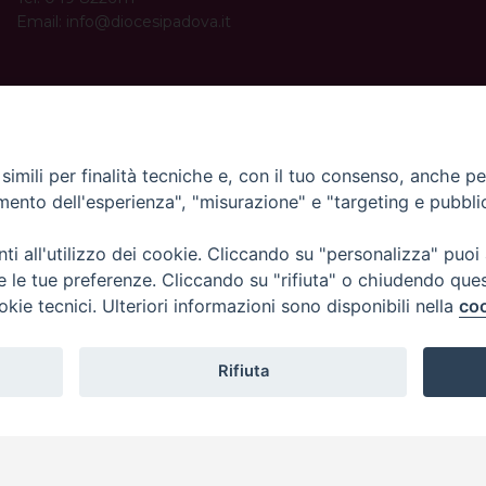
Email:
info@diocesipadova.it
ORARI UFFICI
Dal lunedì al venerdì dalle 09:00 alle 12:30.
Pomeriggio solo su appuntamento.
imili per finalità tecniche e, con il tuo consenso, anche per 
amento dell'esperienza", "misurazione" e "targeting e pubbli
i all'utilizzo dei cookie. Cliccando su "personalizza" puoi
re le tue preferenze. Cliccando su "rifiuta" o chiudendo que
okie tecnici. Ulteriori informazioni sono disponibili nella
coo
Rifiuta