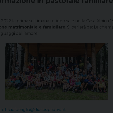
ormazione in pastorale familiare
2026 la prima settimana residenziale nella Casa Alpina “
one matrimoniale e famigliare
. Si parlerà de: La chiam
nguaggi dell’amore.
l
ufficiofamiglia@diocesipadova.it