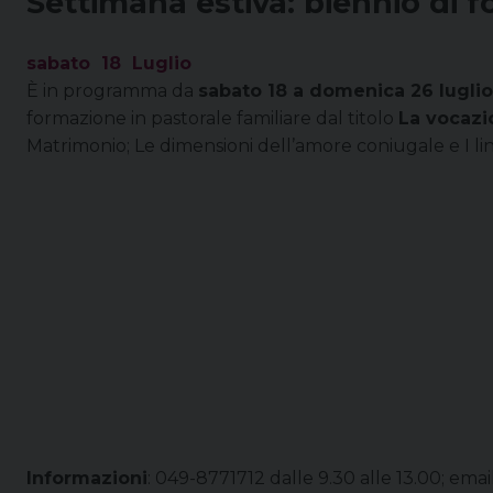
Settimana estiva: biennio di f
sabato
18
Luglio
È in programma da
sabato 18 a domenica 26 luglio
formazione in pastorale familiare dal titolo
La vocazi
Matrimonio; Le dimensioni dell’amore coniugale e I li
Informazioni
: 049-8771712 dalle 9.30 alle 13.00; emai