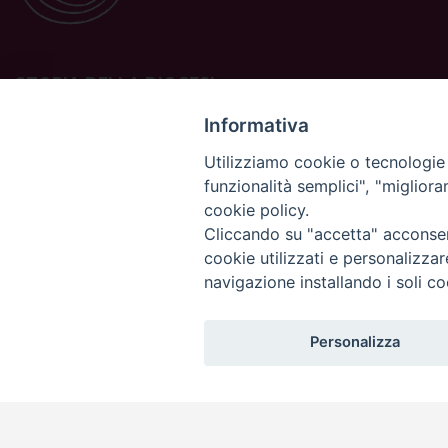
STORIA DELLA DIOCESI
La Diocesi di Padova è una sede della Chiesa cattolica in
Informativa
Italia suffraganea del Patriarcato di Venezia, appartenente
Utilizziamo cookie o tecnologie s
alla Regione Ecclesiastica Triveneto.
funzionalità semplici", "miglior
È costituita da 454 parrocchie situate nelle province di
cookie policy.
Padova, Vicenza, Venezia, Treviso, Belluno.
È retta dal vescovo Claudio Cipolla.
Cliccando su "accetta" acconsent
cookie utilizzati e personalizza
navigazione installando i soli co
Personalizza
Copyright©
ChiesadiPadova2022