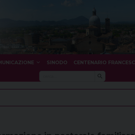
UNICAZIONE
SINODO
CENTENARIO FRANCES
Search Button
Search
for: