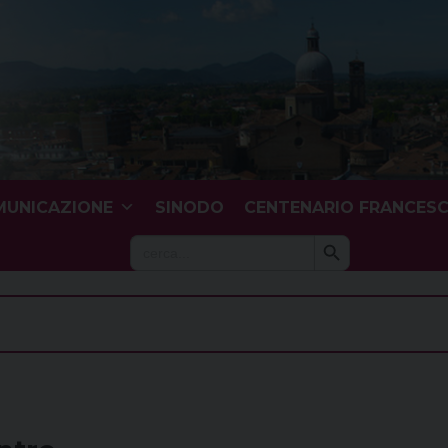
UNICAZIONE
SINODO
CENTENARIO FRANCES
Search Button
Search
for: