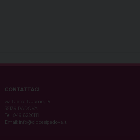
CONTATTACI
via Dietro Duomo, 15
35139 PADOVA
Tel. 049 8226111
Email:
info@diocesipadova.it