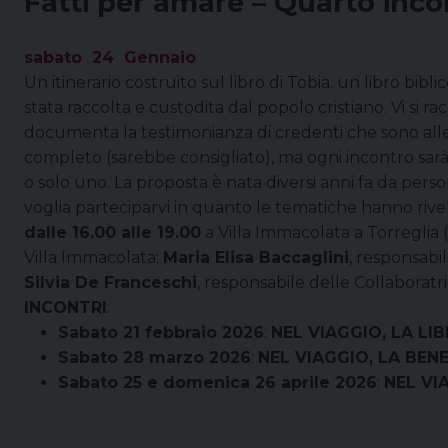
Fatti per amare – Quarto inco
sabato
24
Gennaio
Un itinerario costruito sul libro di Tobia: un libro bib
stata raccolta e custodita dal popolo cristiano. Vi si rac
documenta la testimonianza di credenti che sono alle p
completo (sarebbe consigliato), ma ogni incontro sarà 
o solo uno. La proposta è nata diversi anni fa da perso
voglia parteciparvi in quanto le tematiche hanno rivelat
dalle 16.00 alle 19.00
a Villa Immacolata a Torreglia 
Villa Immacolata;
Maria Elisa Baccaglini
, responsabil
Silvia De Franceschi
, responsabile delle Collaboratr
INCONTRI
:
Sabato 21 febbraio 2026
:
NEL VIAGGIO, LA LI
Sabato 28 marzo 2026
:
NEL VIAGGIO, LA BEN
Sabato 25 e domenica 26 aprile 2026
:
NEL VI