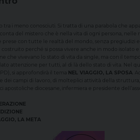
ntro
lico tra i meno conosciuti. Si tratta di una parabola che app
conta del mistero che è nella vita di ogni persona, nelle rel
rese con tutte le realtà del mondo, senza pregiudizi e sen
costruito perché si possa vivere anche in modo isolato e 
ne che vivevano lo stato di vita da single, ma con il temp
o attenzione per tutti, al di là dello stato di vita.
Nel qu
(PD), si approfondirà il tema
NEL VIAGGIO, LA SPOSA
.
A
e dei campi di lavoro, di molteplici attività della struttu
ici apostoliche diocesane, infermiera e presidente dell’ass
BERAZIONE
EDIZIONE
AGGIO, LA META