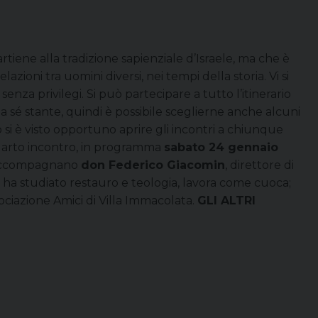
artiene alla tradizione sapienziale d’Israele, ma che è
azioni tra uomini diversi, nei tempi della storia. Vi si
za privilegi. Si può partecipare a tutto l’itinerario
a sé stante, quindi è possibile sceglierne anche alcuni
o si è visto opportuno aprire gli incontri a chiunque
arto incontro, in programma
sabato 24
gennaio
ccompagnano
don Federico Giacomin
, direttore di
ra, ha studiato restauro e teologia, lavora come cuoca;
ociazione Amici di Villa Immacolata.
GLI ALTRI