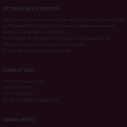
STORIA DELLA DIOCESI
La Diocesi di Padova è una sede della Chiesa cattolica in Italia
suffraganea del Patriarcato di Venezia, appartenente alla
Regione Ecclesiastica Triveneto.
È costituita da 454 parrocchie situate nelle province di
Padova, Vicenza, Venezia, Treviso, Belluno.
È retta dal vescovo Claudio Cipolla.
CONTATTACI
via Dietro Duomo, 15
35139 PADOVA
Tel. 049 8226111
Email:
info@diocesipadova.it
ORARI UFFICI