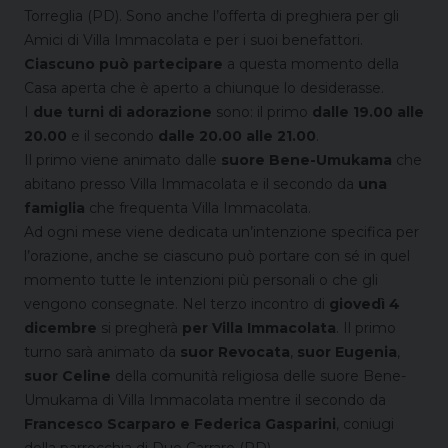
Torreglia (PD). Sono anche l’offerta di preghiera per gli
Amici di Villa Immacolata e per i suoi benefattori.
Ciascuno può partecipare
a questa momento della
Casa aperta che è aperto a chiunque lo desiderasse.
I
due turni di adorazione
sono: il primo
dalle 19.00 alle
20.00
e il secondo
dalle 20.00 alle 21.00
.
Il primo viene animato dalle
suore Bene-Umukama
che
abitano presso Villa Immacolata e il secondo da
una
famiglia
che frequenta Villa Immacolata.
Ad ogni mese viene dedicata un’intenzione specifica per
l’orazione, anche se ciascuno può portare con sé in quel
momento tutte le intenzioni più personali o che gli
vengono consegnate.
Nel terzo incontro di
giovedì 4
dicembre
si pregherà
per Villa Immacolata
.
Il primo
turno sarà animato da
suor Revocata
,
suor Eugenia
,
suor Celine
della comunità religiosa delle suore Bene-
Umukama di Villa Immacolata mentre il secondo da
Francesco Scarparo e Federica Gasparini
, coniugi
della parrocchia di Due Carrare (PD).