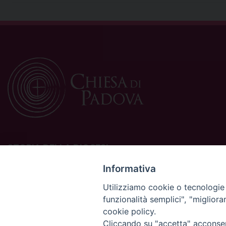
STORIA DELLA DIOCESI
La Diocesi di Padova è una sede della Chiesa cattolica in
Informativa
Italia suffraganea del Patriarcato di Venezia, appartenente
Utilizziamo cookie o tecnologie s
alla Regione Ecclesiastica Triveneto.
funzionalità semplici", "miglior
È costituita da 454 parrocchie situate nelle province di
cookie policy.
Padova, Vicenza, Venezia, Treviso, Belluno.
È retta dal vescovo Claudio Cipolla.
Cliccando su "accetta" acconsent