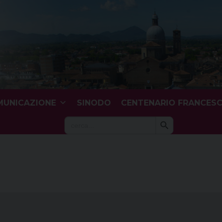
UNICAZIONE
SINODO
CENTENARIO FRANCES
Search Button
Search
for: