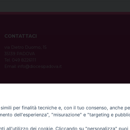
CONTATTACI
via Dietro Duomo, 15
35139 PADOVA
Tel. 049 8226111
Email:
info@diocesipadova.it
ORARI UFFICI
Dal lunedì al venerdì dalle 09:00 alle 12:30.
Pomeriggio solo su appuntamento.
imili per finalità tecniche e, con il tuo consenso, anche per 
amento dell'esperienza", "misurazione" e "targeting e pubbli
i all'utilizzo dei cookie. Cliccando su "personalizza" puoi