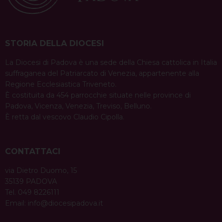
STORIA DELLA DIOCESI
La Diocesi di Padova è una sede della Chiesa cattolica in Italia
suffraganea del Patriarcato di Venezia, appartenente alla
Regione Ecclesiastica Triveneto.
È costituita da 454 parrocchie situate nelle province di
Padova, Vicenza, Venezia, Treviso, Belluno.
È retta dal vescovo Claudio Cipolla.
CONTATTACI
via Dietro Duomo, 15
35139 PADOVA
Tel. 049 8226111
Email:
info@diocesipadova.it