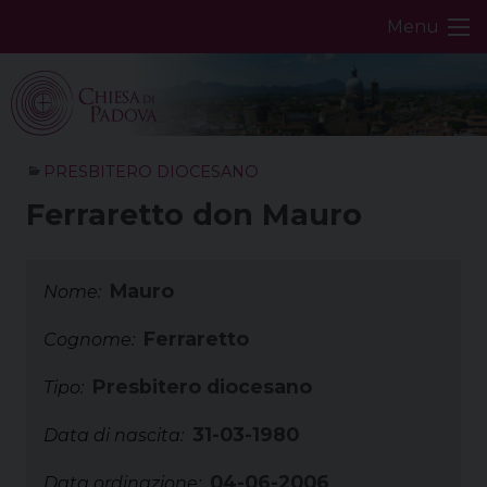
Skip
Menu
to
content
PRESBITERO DIOCESANO
Ferraretto don Mauro
Mauro
Nome:
Ferraretto
Cognome:
Presbitero diocesano
Tipo:
31-03-1980
Data di nascita:
04-06-2006
Data ordinazione: