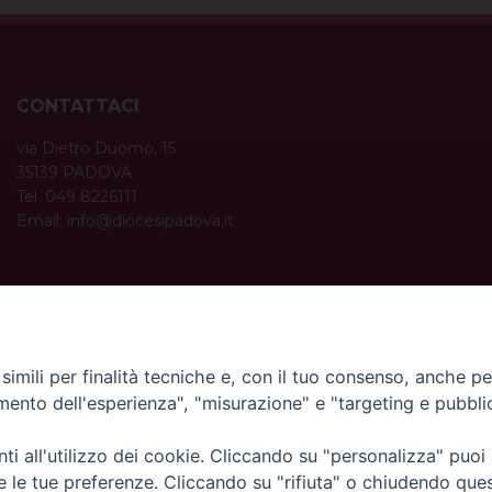
CONTATTACI
via Dietro Duomo, 15
35139 PADOVA
Tel. 049 8226111
Email:
info@diocesipadova.it
ORARI UFFICI
Dal lunedì al venerdì dalle 09:00 alle 12:30.
Pomeriggio solo su appuntamento.
imili per finalità tecniche e, con il tuo consenso, anche per 
amento dell'esperienza", "misurazione" e "targeting e pubbli
i all'utilizzo dei cookie. Cliccando su "personalizza" puoi
re le tue preferenze. Cliccando su "rifiuta" o chiudendo que