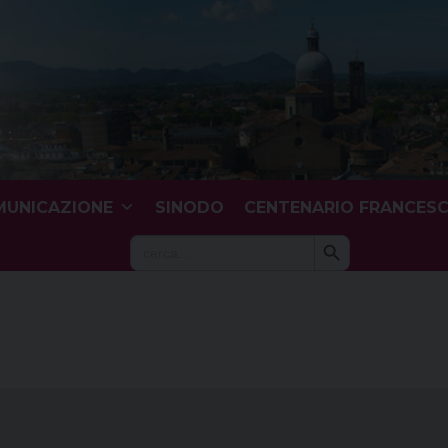
UNICAZIONE
SINODO
CENTENARIO FRANCES
Search Button
Search
for: