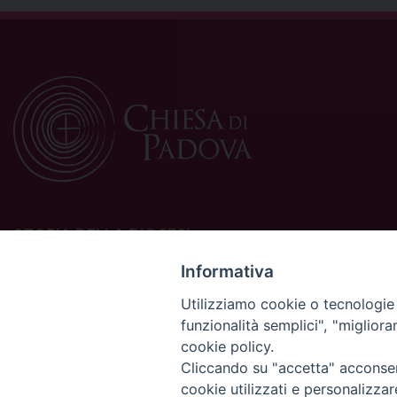
STORIA DELLA DIOCESI
La Diocesi di Padova è una sede della Chiesa cattolica in
Informativa
Italia suffraganea del Patriarcato di Venezia, appartenente
Utilizziamo cookie o tecnologie s
alla Regione Ecclesiastica Triveneto.
funzionalità semplici", "miglior
È costituita da 454 parrocchie situate nelle province di
cookie policy.
Padova, Vicenza, Venezia, Treviso, Belluno.
È retta dal vescovo Claudio Cipolla.
Cliccando su "accetta" acconsent
cookie utilizzati e personalizza