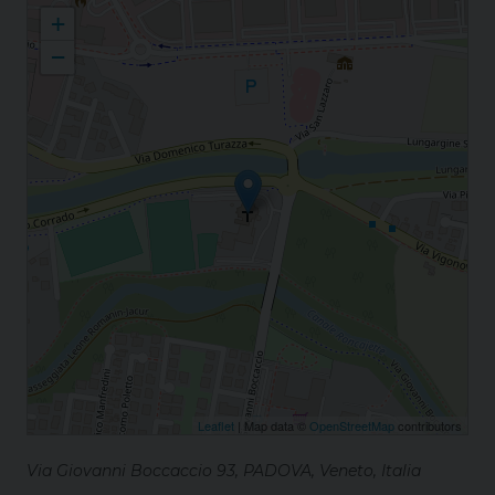
S. Gregorio Magno in Padova S. Gregorio Magno
+
−
Leaflet
| Map data ©
OpenStreetMap
contributors
Via Giovanni Boccaccio 93, PADOVA, Veneto, Italia