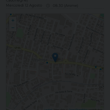
Cadoneghe)
Mercoledì 12 Agosto
08.30 (Anime)
Mejaniga S. Antonino Presbitero e Martire
+
−
Leaflet
| Map data ©
OpenStreetMap
contributors