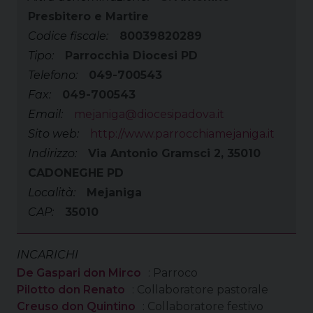
Presbitero e Martire
Codice fiscale:
80039820289
Tipo:
Parrocchia Diocesi PD
Telefono:
049-700543
Fax:
049-700543
Email:
mejaniga@diocesipadova.it
Sito web:
http://www.parrocchiamejaniga.it
Indirizzo:
Via Antonio Gramsci 2, 35010
CADONEGHE PD
Località:
Mejaniga
CAP:
35010
INCARICHI
De Gaspari don Mirco
: Parroco
Pilotto don Renato
: Collaboratore pastorale
Creuso don Quintino
: Collaboratore festivo