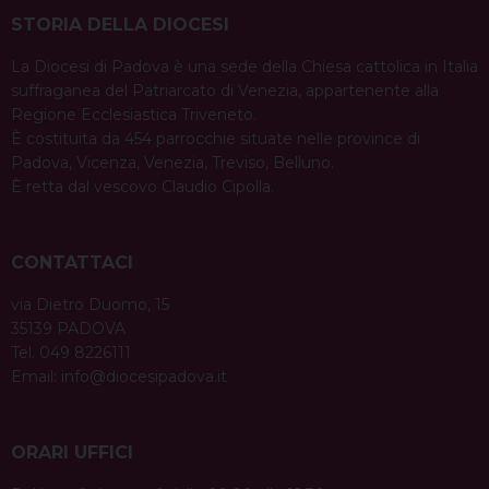
STORIA DELLA DIOCESI
La Diocesi di Padova è una sede della Chiesa cattolica in Italia
suffraganea del Patriarcato di Venezia, appartenente alla
Regione Ecclesiastica Triveneto.
È costituita da 454 parrocchie situate nelle province di
Padova, Vicenza, Venezia, Treviso, Belluno.
È retta dal vescovo Claudio Cipolla.
CONTATTACI
via Dietro Duomo, 15
35139 PADOVA
Tel. 049 8226111
Email:
info@diocesipadova.it
ORARI UFFICI