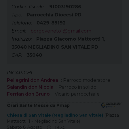
Codice fiscale:
91003190286
Tipo:
Parrocchia Diocesi PD
Telefono:
0429-89192
Email:
borgoveneto1@gmail.com
Indirizzo:
Piazza Giacomo Matteotti 1,
35040 MEGLIADINO SAN VITALE PD
CAP:
35040
INCARICHI
Pellegrini don Andrea
: Parroco moderatore
Salandin don Nicola
: Parroco in solido
Ferrian don Bruno
: Vicario parrocchiale
Orari Sante Messe da Pmap
Chiesa di San Vitale (Megliadino San Vitale)
(Piazza
Matteotti, 1 - Megliadino San Vitale)
Sabato 8 Agosto
18.30