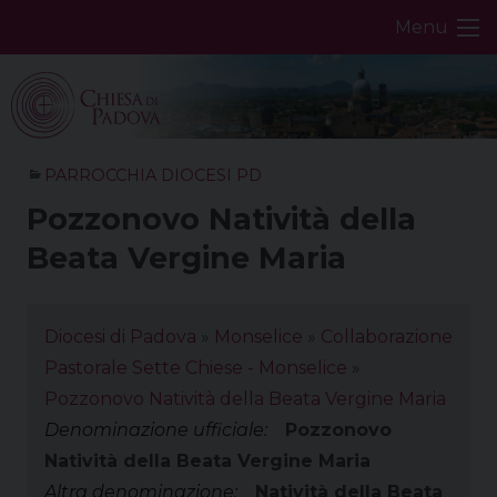
Skip
Menu
to
content
PARROCCHIA DIOCESI PD
Pozzonovo Natività della
Beata Vergine Maria
Diocesi di Padova
»
Monselice
»
Collaborazione
Pastorale Sette Chiese - Monselice
»
Pozzonovo Natività della Beata Vergine Maria
Denominazione ufficiale:
Pozzonovo
Natività della Beata Vergine Maria
Altra denominazione:
Natività della Beata