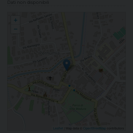
Dati non disponibili
Pernumia S. Giustina Vergine Martire
+
−
Leaflet
| Map data ©
OpenStreetMap
contributors