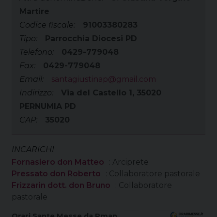
Martire
Codice fiscale:
91003380283
Tipo:
Parrocchia Diocesi PD
Telefono:
0429-779048
Fax:
0429-779048
Email:
santagiustinap@gmail.com
Indirizzo:
Via del Castello 1, 35020
PERNUMIA PD
CAP:
35020
INCARICHI
Fornasiero don Matteo
: Arciprete
Pressato don Roberto
: Collaboratore pastorale
Frizzarin dott. don Bruno
: Collaboratore
pastorale
Orari Sante Messe da Pmap