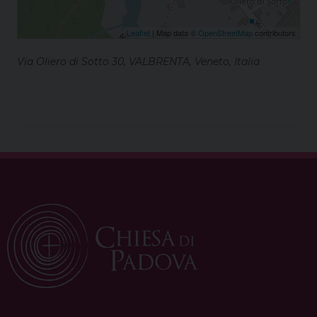
Leaflet
| Map data ©
OpenStreetMap
contributors
Via Oliero di Sotto 30, VALBRENTA, Veneto, Italia