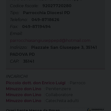
Codice fiscale:
92027720280
Tipo:
Parrocchia Diocesi PD
Telefono:
049-8718626
Fax:
049-8719494
Email:
parrocchiasangiuseppepd@hotmail.com
Indirizzo:
Piazzale San Giuseppe 3, 35141
PADOVA PD
CAP:
35141
INCARICHI
Piccolo dott. don Enrico Luigi
: Parroco
Minuzzo don Lino
: Penitenziere
Minuzzo don Lino
: Collaboratore
Minuzzo don Lino
: Catechista adulti
Orari Sante Messe da Pmap