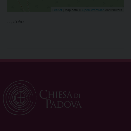
Leaflet
| Map data ©
OpenStreetMap
contributors
, , , Italia