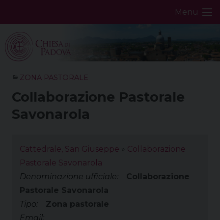
Skip
Menu
to
content
ZONA PASTORALE
Collaborazione Pastorale
Savonarola
Cattedrale, San Giuseppe
»
Collaborazione
Pastorale Savonarola
Denominazione ufficiale:
Collaborazione
Pastorale Savonarola
Tipo:
Zona pastorale
Email: