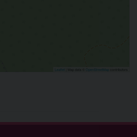
Leaflet
| Map data ©
OpenStreetMap
contributors