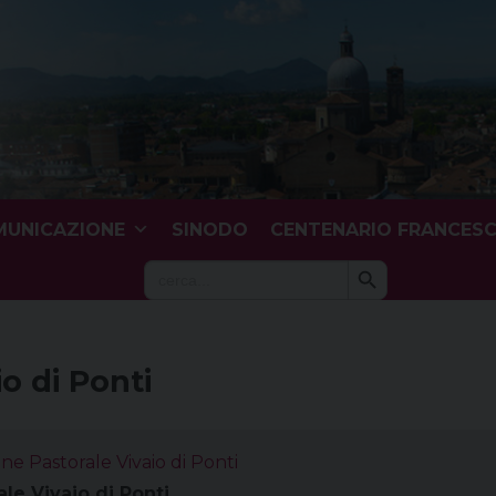
UNICAZIONE
SINODO
CENTENARIO FRANCES
Search Button
Search
for:
o di Ponti
ne Pastorale Vivaio di Ponti
le Vivaio di Ponti