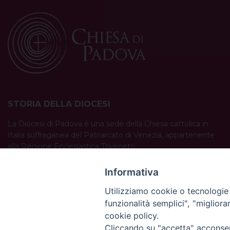
STORIA DELLA DIOCESI
La Diocesi di Padova è una sede della Chiesa cattolica in
Italia suffraganea del Patriarcato di Venezia, appartenente
alla Regione Ecclesiastica Triveneto.
È costituita da 454 parrocchie situate nelle province di
Padova, Vicenza, Venezia, Treviso, Belluno.
Informativa
È retta dal vescovo Claudio Cipolla.
Utilizziamo cookie o tecnologie s
funzionalità semplici", "miglior
cookie policy.
Cliccando su "accetta" acconsent