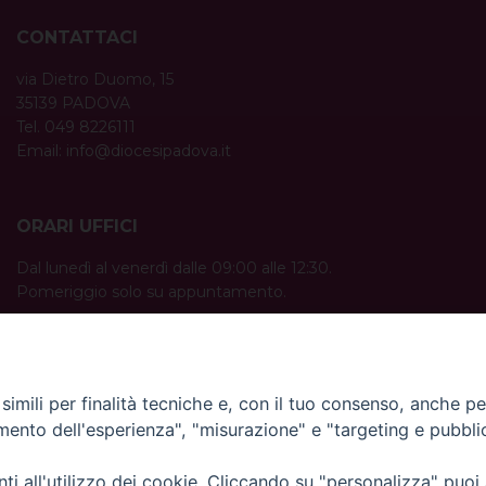
CONTATTACI
via Dietro Duomo, 15
35139 PADOVA
Tel. 049 8226111
Email:
info@diocesipadova.it
ORARI UFFICI
Dal lunedì al venerdì dalle 09:00 alle 12:30.
Pomeriggio solo su appuntamento.
imili per finalità tecniche e, con il tuo consenso, anche per 
amento dell'esperienza", "misurazione" e "targeting e pubbli
i all'utilizzo dei cookie. Cliccando su "personalizza" puoi