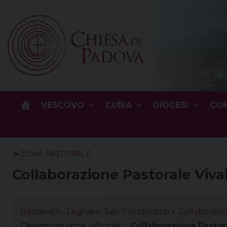
Skip
to
content
VESCOVO
CURIA
DIOCESI
COM
ZONA PASTORALE
Collaborazione Pastorale Vivai
Bassanello, Legnaro, San Prosdocimo
»
Collaborazio
Denominazione ufficiale:
Collaborazione Pastora