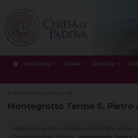
Skip
to
content
VESCOVO
CURIA
DIOCESI
COM
PARROCCHIA DIOCESI PD
Montegrotto Terme S. Pietro
Abano Terme, Colli
»
Collaborazione Pastorale Terme
Denominazione ufficiale:
Montegrotto Terme S.