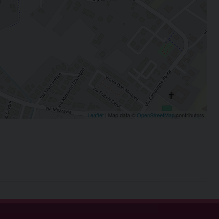
Leaflet
| Map data ©
OpenStreetMap
contributors