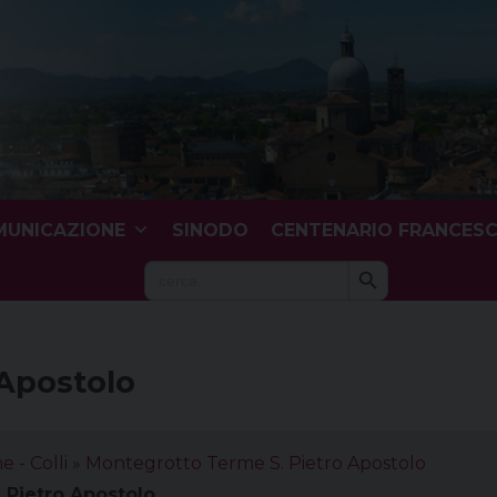
UNICAZIONE
SINODO
CENTENARIO FRANCES
Search Button
Search
for:
 Apostolo
 - Colli
»
Montegrotto Terme S. Pietro Apostolo
 Pietro Apostolo