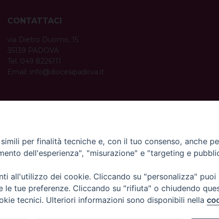
CONTATTACI
via Dietro Duomo, 15
35139 PADOVA
Tel. 049 8226111
Email:
info@diocesipadova.it
ORARI UFFICI
Dal lunedì al venerdì dalle 09:00 alle 12:30.
Pomeriggio solo su appuntamento.
imili per finalità tecniche e, con il tuo consenso, anche per 
amento dell'esperienza", "misurazione" e "targeting e pubbli
i all'utilizzo dei cookie. Cliccando su "personalizza" puoi
re le tue preferenze. Cliccando su "rifiuta" o chiudendo que
okie tecnici. Ulteriori informazioni sono disponibili nella
coo