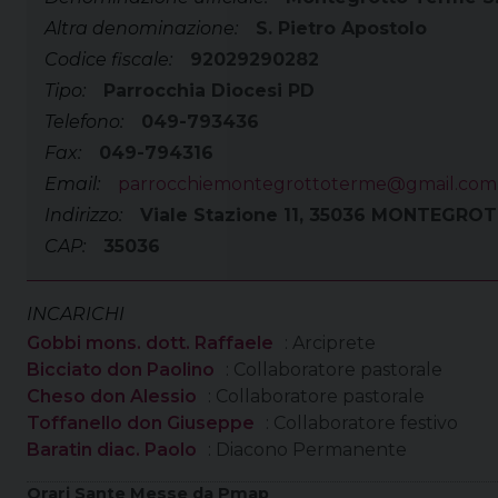
Altra denominazione:
S. Pietro Apostolo
Codice fiscale:
92029290282
Tipo:
Parrocchia Diocesi PD
Telefono:
049-793436
Fax:
049-794316
Email:
parrocchiemontegrottoterme@gmail.com
Indirizzo:
Viale Stazione 11, 35036 MONTEGRO
CAP:
35036
INCARICHI
Gobbi mons. dott. Raffaele
: Arciprete
Bicciato don Paolino
: Collaboratore pastorale
Cheso don Alessio
: Collaboratore pastorale
Toffanello don Giuseppe
: Collaboratore festivo
Baratin diac. Paolo
: Diacono Permanente
Orari Sante Messe da Pmap