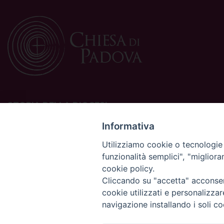
STORIA DELLA DIOCESI
La Diocesi di Padova è una sede della Chiesa cattolica in
Informativa
Italia suffraganea del Patriarcato di Venezia, appartenente
Utilizziamo cookie o tecnologie s
alla Regione Ecclesiastica Triveneto.
funzionalità semplici", "miglior
È costituita da 454 parrocchie situate nelle province di
cookie policy.
Padova, Vicenza, Venezia, Treviso, Belluno.
È retta dal vescovo Claudio Cipolla.
Cliccando su "accetta" acconsent
cookie utilizzati e personalizza
navigazione installando i soli co