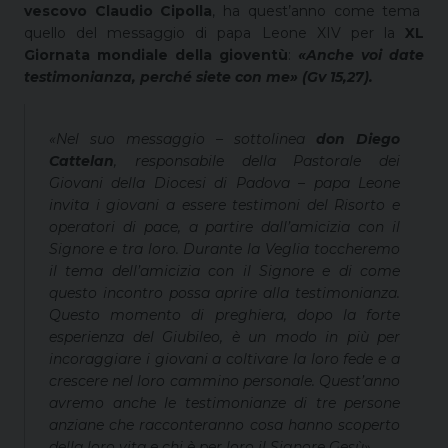
vescovo Claudio Cipolla
, ha quest’anno come tema
quello del messaggio di papa Leone XIV per la
XL
Giornata mondiale della gioventù
:
«Anche voi date
testimonianza, perché siete con me» (Gv 15,27).
«Nel suo messaggio
– sottolinea
don Diego
Cattelan
, responsabile della Pastorale dei
Giovani della Diocesi di Padova –
papa Leone
invita i giovani a essere testimoni del Risorto e
operatori di pace, a partire dall’amicizia con il
Signore e tra loro. Durante la Veglia toccheremo
il tema dell’amicizia con il Signore e di come
questo incontro possa aprire alla testimonianza.
Questo momento di preghiera, dopo la forte
esperienza del Giubileo, è un modo in più per
incoraggiare i giovani a coltivare la loro fede e a
crescere nel loro cammino personale. Quest’anno
avremo anche le testimonianze di tre persone
anziane che racconteranno cosa hanno scoperto
della loro vita e chi è per loro il Signore Gesù».