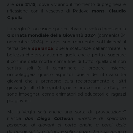
alle
ore 21.15
), dove vivranno il momento di preghiera e
riflessione con il vescovo di Padova,
mons. Claudio
Cipolla
.
La Veglia è l’occasione per celebrare a livello diocesano la
Giornata mondiale della Gioventù 2024
(domenica 24
novembre 2024) e ogni suo momento sottolineerà il
tema della
speranza
: quella scaturisce dall’ammirare la
bellezza che ci sta attorno; quella che ci porta a superare
il confine della morte come fine di tutto; quella del non
sentirsi soli (e il camminare e pregare insieme
simboleggerà questo aspetto); quella del ritrovarsi tra
giovani che si prendono cura reciprocamente di altri
giovani (molti di loro, infatti, nelle loro comunità d’origine
sono impegnati come animatori ed educatori di ragazzi
più giovani).
Ma la Veglia sarà anche una sorta di “provocazione”
rilancia
don Diego Cattelan
:
«Parlare di speranza
pensando ai giovani ci porta anche a porci delle
domande sul loro futuro e sullo spazio che riusciamo a