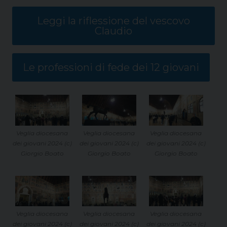
Leggi la riflessione del vescovo
Claudio
Le professioni di fede dei 12 giovani
Veglia diocesana
Veglia diocesana
Veglia diocesana
dei giovani 2024 (c)
dei giovani 2024 (c)
dei giovani 2024 (c)
Giorgio Boato
Giorgio Boato
Giorgio Boato
Veglia diocesana
Veglia diocesana
Veglia diocesana
dei giovani 2024 (c)
dei giovani 2024 (c)
dei giovani 2024 (c)