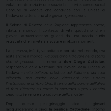
volutamente inizia in uno spazio laico, civile, concesso dal
Comune di Padova che condivide con la Chiesa di
Padova un’attenzione alle giovani generazioni.
Il Salone di Palazzo della Ragione rappresenta anche,
infatti, il mondo, il contesto di vita quotidiano che i
giovani attraverseranno guidati da una traccia audio
registrata che li inviterà a sostare in alcuni momenti.
La speranza, infatti, va abitata e portata nel mondo, ma
abita anche il mondo:
«la possiamo ritrovare nella storia
che ci precede
– commenta
don Diego Cattelan
,
responsabile della Pastorale dei giovani della Diocesi di
Padova –
nella bellezza artistica del Salone e dei suoi
affreschi, ma anche nelle riflessioni che suscita
l’installazione di Yoko Ono. Il tema della bara e dell’ulivo
ci farà riflettere su come la speranza superi i confini
della vita terrena e sia più forte della morte».
Dopo questo pellegrinaggio laico i giovani
raggiungeranno a piedi
la basilica Cattedrale
(intorno