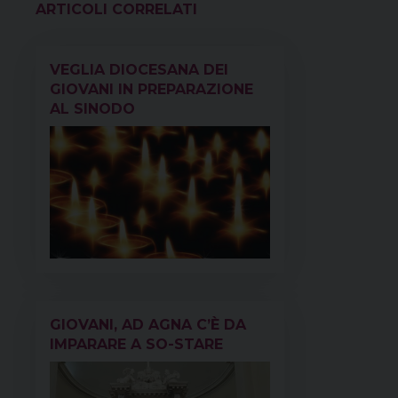
o
r
d
d
A
r
VEDI ANCHE
o
e
s
I
p
a
k
s
n
p
m
VEGLIA DIOCESANA DEI
t
GIOVANI IN PREPARAZIONE
AL SINODO
GIOVANI, AD AGNA C’È DA
IMPARARE A SO-STARE