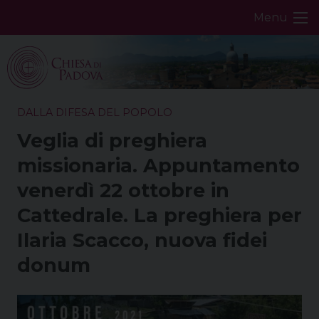
Skip
Menu
to
content
DALLA DIFESA DEL POPOLO
Veglia di preghiera
missionaria. Appuntamento
venerdì 22 ottobre in
Cattedrale. La preghiera per
Ilaria Scacco, nuova fidei
donum