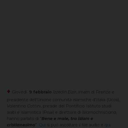
♦
Giovedì
9 febbraio
Izzedin Elzir
, imam di Firenze e
presidente dell’Unione comunità islamiche d’Italia (Ucoii),
Valentino Cottini
, preside del Pontificio Istituto studi
arabi e islamistica (Pisai) e direttore di
Islamochristiana
,
hanno parlato di “
Bene e male, tra islam e
cristianesimo
”.
Qui
si può ascoltare il file audio e
qui