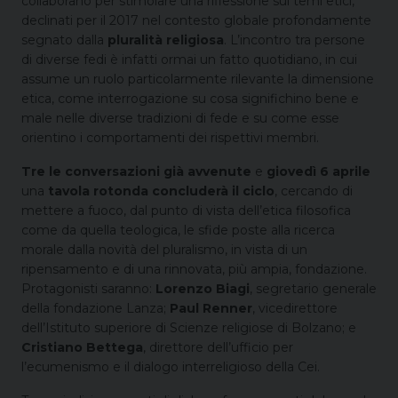
collaborano per stimolare una riflessione sui temi etici,
declinati per il 2017 nel contesto globale profondamente
segnato dalla
pluralità religiosa
. L’incontro tra persone
di diverse fedi è infatti ormai un fatto quotidiano, in cui
assume un ruolo particolarmente rilevante la dimensione
etica, come interrogazione su cosa significhino bene e
male nelle diverse tradizioni di fede e su come esse
orientino i comportamenti dei rispettivi membri.
Tre le conversazioni già avvenute
e
giovedì 6 aprile
una
tavola rotonda concluderà il ciclo
, cercando di
mettere a fuoco, dal punto di vista dell’etica filosofica
come da quella teologica, le sfide poste alla ricerca
morale dalla novità del pluralismo, in vista di un
ripensamento e di una rinnovata, più ampia, fondazione.
Protagonisti saranno:
Lorenzo Biagi
, segretario generale
della fondazione Lanza;
Paul Renner
, vicedirettore
dell’Istituto superiore di Scienze religiose di Bolzano; e
Cristiano Bettega
, direttore dell’ufficio per
l’ecumenismo e il dialogo interreligioso della Cei.