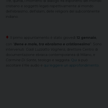
Tre, quindi, i momenti di dialogo fra esponenti del mondo
cristiano e soggetti legati rispettivamente al mondo
dell’ebraismo, dell’islam, delle religioni del subcontinente
indiano.
♦
Il primo appuntamento è stato giovedì
12 gennaio
,
con “
Bene e male, tra ebraismo e cristianesimo
”. Sono
intervenuti
Gadi Luzzatto Voghera
, direttore Centro di
documentazione ebraica contemporanea di Milano, e
Carmine Di Sante
, teologo e saggista.
Qui
si può
ascoltare il file audio e
qui leggere un approfondimento
.