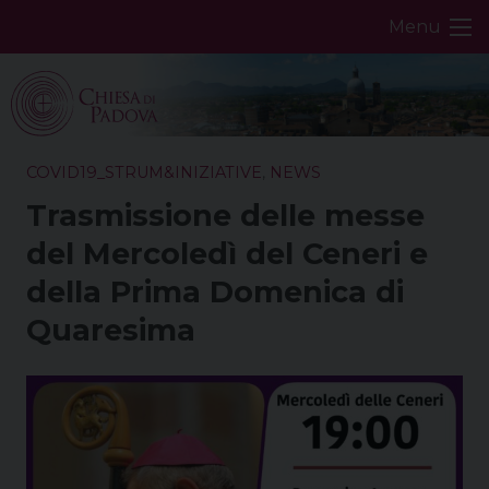
Skip
Menu
to
content
COVID19_STRUM&INIZIATIVE
,
NEWS
Trasmissione delle messe
del Mercoledì del Ceneri e
della Prima Domenica di
Quaresima