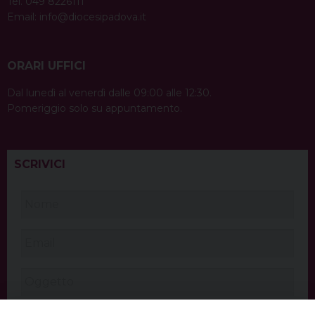
Tel. 049 8226111
Email:
info@diocesipadova.it
ORARI UFFICI
Dal lunedì al venerdì dalle 09:00 alle 12:30.
Pomeriggio solo su appuntamento.
SCRIVICI