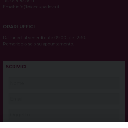
Tel. 049 8226111
Email:
info@diocesipadova.it
ORARI UFFICI
Dal lunedì al venerdì dalle 09:00 alle 12:30.
Pomeriggio solo su appuntamento.
SCRIVICI