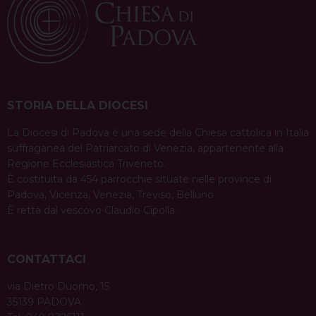
condividi su
a
F
P
X
T
L
W
T
E
P
v
a
i
h
i
h
e
m
r
c
n
r
n
a
l
a
i
i
e
t
e
k
t
e
i
n
g
b
e
a
e
s
g
l
t
a
o
r
d
d
A
r
STORIA DELLA DIOCESI
t
o
e
s
I
p
a
i
La Diocesi di Padova è una sede della Chiesa cattolica in Italia
k
s
n
p
m
suffraganea del Patriarcato di Venezia, appartenente alla
o
t
Regione Ecclesiastica Triveneto.
n
È costituita da 454 parrocchie situate nelle province di
Padova, Vicenza, Venezia, Treviso, Belluno.
È retta dal vescovo Claudio Cipolla.
CONTATTACI
via Dietro Duomo, 15
35139 PADOVA