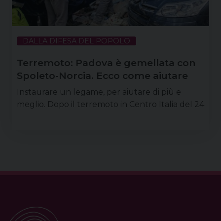
DALLA DIFESA DEL POPOLO
Terremoto: Padova è gemellata con
Spoleto-Norcia. Ecco come aiutare
Instaurare un legame, per aiutare di più e
meglio. Dopo il terremoto in Centro Italia del 24
agosto, seguito da altre tremende scosse il 26 e il
30 ottobre scorsi, Caritas italiana è scesa in
campo per aiutare le popolazioni colpite,
moltiplicando gli sforzi e lavorando perché i
P
riflettori sul disastro rimangano accesi il più a
o
lungo possibile. Con le quindici diocesi del
s
Triveneto – …
t
Continua a leggere
N