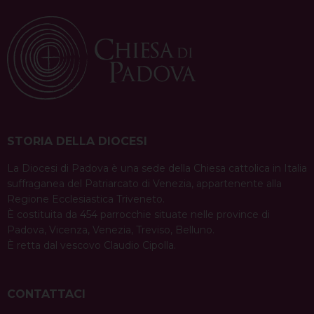
t
lavanda dei …
Continua a leggere
N
a
condividi su
v
F
P
X
T
L
W
T
E
P
a
i
h
i
h
e
m
r
i
c
n
r
n
a
l
a
i
g
e
t
e
k
t
e
i
n
a
b
e
a
e
s
g
l
t
STORIA DELLA DIOCESI
t
o
r
d
d
A
r
i
La Diocesi di Padova è una sede della Chiesa cattolica in Italia
o
e
s
I
p
a
suffraganea del Patriarcato di Venezia, appartenente alla
o
k
s
n
p
m
Regione Ecclesiastica Triveneto.
t
n
È costituita da 454 parrocchie situate nelle province di
Padova, Vicenza, Venezia, Treviso, Belluno.
È retta dal vescovo Claudio Cipolla.
CONTATTACI