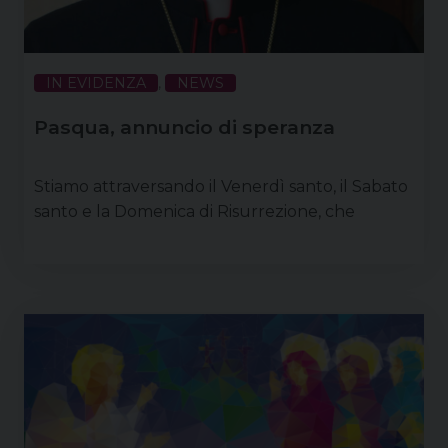
IN EVIDENZA
,
NEWS
Pasqua, annuncio di speranza
Stiamo attraversando il Venerdì santo, il Sabato
santo e la Domenica di Risurrezione, che
rappresentano anche percorsi della nostra vita,
specie se pensiamo alle tante ferite che segnano
la nostra esistenza. Delle ferite abbiamo tutti
paura, così come ci investono di timore il Venerdì
santo e il silenzio del Sabato. Ma è proprio nelle
situazioni di fatica, di sofferenza, di dolore, che
ritroviamo maggiormente noi …
Continua a leggere