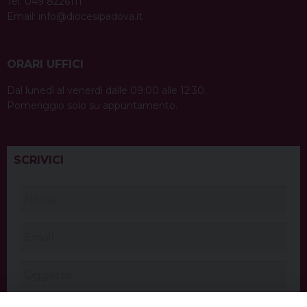
Tel. 049 8226111
Email:
info@diocesipadova.it
ORARI UFFICI
Dal lunedì al venerdì dalle 09:00 alle 12:30.
Pomeriggio solo su appuntamento.
SCRIVICI