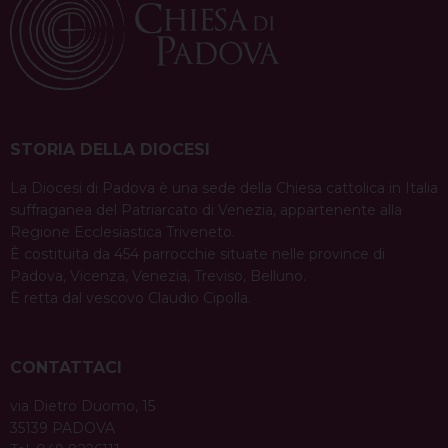
condividi su
a
F
P
X
T
L
W
T
E
P
v
a
i
h
i
h
e
m
r
c
n
r
n
a
l
a
i
i
e
t
e
k
t
e
i
n
g
b
e
a
e
s
g
l
t
a
o
r
d
d
A
r
STORIA DELLA DIOCESI
t
o
e
s
I
p
a
i
La Diocesi di Padova è una sede della Chiesa cattolica in Italia
k
s
n
p
m
suffraganea del Patriarcato di Venezia, appartenente alla
o
t
Regione Ecclesiastica Triveneto.
n
È costituita da 454 parrocchie situate nelle province di
Padova, Vicenza, Venezia, Treviso, Belluno.
È retta dal vescovo Claudio Cipolla.
CONTATTACI
via Dietro Duomo, 15
35139 PADOVA