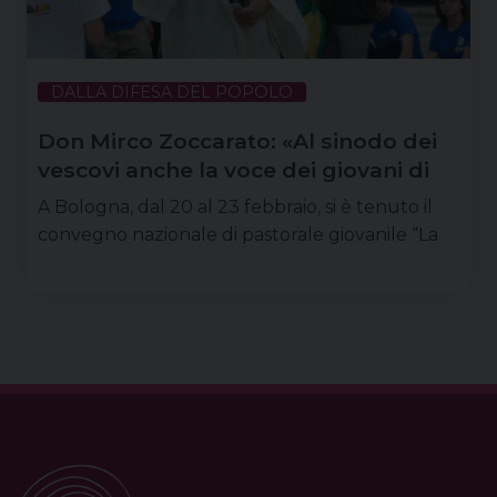
DALLA DIFESA DEL POPOLO
Don Mirco Zoccarato: «Al sinodo dei
vescovi anche la voce dei giovani di
Padova»
A Bologna, dal 20 al 23 febbraio, si è tenuto il
convegno nazionale di pastorale giovanile “La
cura e l’attesa”, appuntamento che raccoglie i
frutti della gmg di Cracovia e mette in moto la
Chiesa italiana verso un altro appuntamento
universale: il sinodo dei vescovi dell’ottobre
P
2018 che il papa ha voluto dedicare al tema dei
o
giovani. Don Mirco Zoccarato, direttore della
s
pastorale giovanile di Padova, …
t
Continua a leggere
N